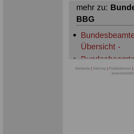
mehr zu:
Bunde
BBG
Bundesbeamte
Übersicht -
Bundesbeamte
Geltungsberei
Startseite
|
Sitemap
|
Publikationen
|
www.beamten-
Bundesbeamte
Bundesbeamte
Dienstherrnfäh
Bundesbeamte
Begriffsbesti