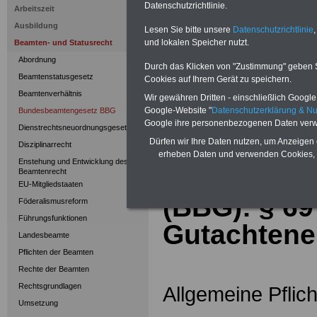
Selbsthilfeeinrichtungen für d
Datenschutzrichtlinie.
Arbeitszeit
vergleichen, dann auswähle
Ausbildung
sichern
Lesen Sie bitte unsere
Datenschutzrichtlinie
,
und lokalen Speicher nutzt.
Beamten- und Statusrecht
Abordnung
Durch das Klicken von "Zustimmung" geben Sie
Beamtenstatusgesetz
Cookies auf Ihrem Gerät zu speichern.
>>>
zur Übersic
Beamtenverhältnis
Wir gewähren Dritten - einschließlich Google -
Bundesbeamten
Google-Website "
Datenschutzerklärung & N
Bundesbeamtengesetz BBG
Google ihre personenbezogenen Daten verw
Dienstrechtsneuordnungsgesetz
Dürfen wir Ihre Daten nutzen, um Anzeigen 
Disziplinarrecht
erheben Daten und verwenden Cookies, 
Enstehung und Entwicklung des
Bundesbea
Beamtenrecht
EU-Mitgliedstaaten
(BBG): §
69
Föderalismusreform
Führungsfunktionen
Gutachtene
Landesbeamte
Pflichten der Beamten
Rechte der Beamten
Rechtsgrundlagen
Allgemeine Pflic
Umsetzung