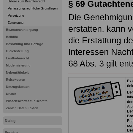
§ 69 Gutachten
Urteile zum Beamtenrecht
Verfassungsrechtliche Grundlagen
Die Genehmigung
Versetzung
Zuweisung
erstatten, kann 
Beamtenversorgung
Beihilfe
die Erstattung de
Besoldung und Bezüge
Interessen Nacht
Gleichstellung
Laufbahnrecht
68 Abs. 3 gilt en
Modernisierung
Nebentätigkeit
Reisekosten
Exk
(in
Umzugskosten
Der
Urlaub
inf
Wissenswertes für Beamte
den
Arb
Zahlen Daten Fakten
Der
Bo
Dialog
Bea
sor
Bei
Service