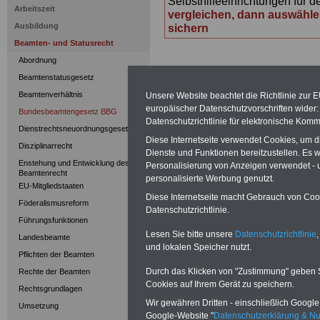
Selbsthilfeeinrichtungen für d
Arbeitszeit
vergleichen, dann auswähle
Ausbildung
sichern
Beamten- und Statusrecht
Abordnung
Beamtenstatusgesetz
>>>
zur Übersic
Beamtenverhältnis
Unsere Website beachtet die Richtlinie zur 
europäischer Datenschutzvorschriften wide
Bundesbeamten
Bundesbeamtengesetz BBG
Datenschutzrichtlinie für elektronische Komm
Dienstrechtsneuordnungsgesetz
Diese Internetseite verwendet Cookies, um 
Disziplinarrecht
Dienste und Funktionen bereitzustellen. Es
Enstehung und Entwicklung des
Personalisierung von Anzeigen verwendet - un
Bundesbea
Beamtenrecht
personalisierte Werbung genutzt.
EU-Mitgliedstaaten
Diese Internetseite macht Gebrauch von Cooki
(BBG): §
54
Föderalismusreform
Datenschutzrichtlinie.
Führungsfunktionen
Ruhestand
Lesen Sie bitte unsere
Datenschutzrichtlinie
,
Landesbeamte
und lokalen Speicher nutzt.
Pflichten der Beamten
Durch das Klicken von "Zustimmung" geben Sie
Rechte der Beamten
Cookies auf Ihrem Gerät zu speichern.
Rechtsgrundlagen
Ruhestand
Wir gewähren Dritten - einschließlich Google -
Umsetzung
Google-Website "
Datenschutzerklärung & N