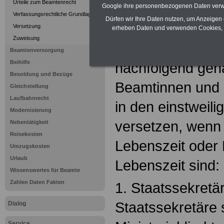
§ 54 Einstweili
Urteile zum Beamtenrecht
Google ihre personenbezogenen Daten verw
Verfassungsrechtliche Grundlagen
Dürfen wir Ihre Daten nutzen, um Anzeigen 
(1) Die Bundespr
Versetzung
erheben Daten und verwenden Cookies, 
Zuweisung
Bundespräsident 
Beamtenversorgung
Beihilfe
nachfolgend gena
Besoldung und Bezüge
Beamtinnen und 
Gleichstellung
Laufbahnrecht
in den einstweil
Modernisierung
versetzen, wenn
Nebentätigkeit
Reisekosten
Lebenszeit oder
Umzugskosten
Urlaub
Lebenszeit sind:
Wissenswertes für Beamte
Zahlen Daten Fakten
1. Staatssekretä
Staatssekretäre 
Dialog
Service