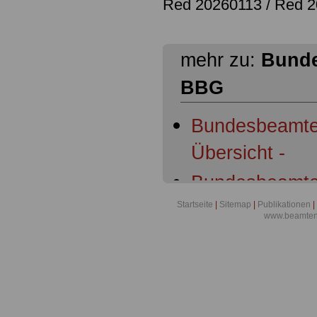
Red 20260113 /
Red 2
mehr zu:
Bunde
BBG
Bundesbeamte
Übersicht -
Bundesbeamte
Geltungsberei
Startseite
|
Sitemap
|
Publikationen
|
www.beamten-
Bundesbeamte
Bundesbeamte
Dienstherrnfäh