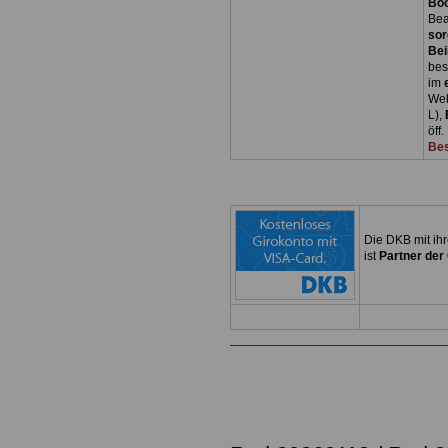
Bo
Bea
sor
Bei
bes
im
Web
L),
öff
Bes
Die DKB mit ih
ist
Partner der