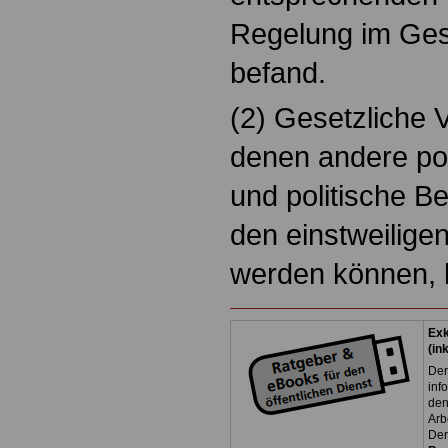
Regelung im Ge
befand.
(2) Gesetzliche V
denen andere po
und politische B
den einstweilige
werden können, b
Exk
(in
Der
inf
den
Arb
Der