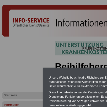
Beihilfeber
Unsere Website beachtet die Richtlinie zur 
Vorteile für den Öffentliche
europäischer Datenschutzvorschriften wide
Geldanlage - Kredite - Vorsor
Datenschutzrichtlinie für elektronische Komm
Selbsthilfeeinrichtungen für d
vergleichen, dann auswähle
Diese Internetseite verwendet Cookies, um 
Startseite
sichern
Dienste und Funktionen bereitzustellen. Es
Personalisierung von Anzeigen verwendet - un
Berücksich
Information
personalisierte Werbung genutzt.