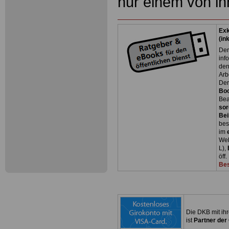
nur einem von ih
Exk
(in
Der
inf
den
Arb
Der
Bo
Bea
sor
Bei
bes
im
Web
L),
öff
Bes
Die DKB mit ih
ist
Partner der