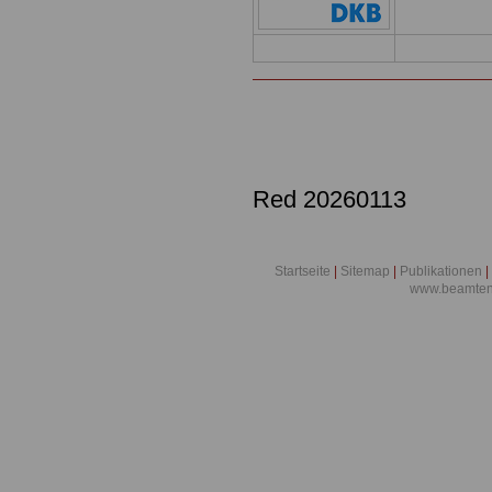
Red 20260113
Startseite
|
Sitemap
|
Publikationen
|
www.beamten-