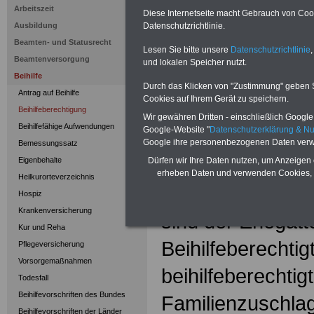
Arbeitszeit
Diese Internetseite macht Gebrauch von Cooki
Angehörige
Ausbildung
Datenschutzrichtlinie.
Beamten- und Statusrecht
Lesen Sie bitte unsere
Datenschutzrichtlinie
,
Beihilfen werden 
Beamtenversorgung
und lokalen Speicher nutzt.
Beihilfe
Aufwendungen der
Durch das Klicken von "Zustimmung" geben Sie
Antrag auf Beihilfe
Cookies auf Ihrem Gerät zu speichern.
Personen und ih
Beihilfeberechtigung
Wir gewähren Dritten - einschließlich Google -
Beihilfefähige Aufwendungen
Google-Website "
Datenschutzerklärung & N
berücksichtigun
Google ihre personenbezogenen Daten verw
Bemessungssatz
gewährt. Unter
Eigenbehalte
Dürfen wir Ihre Daten nutzen, um Anzeigen 
erheben Daten und verwenden Cookies, 
Heilkurorteverzeichnis
berücksichtigun
Hospiz
Krankenversicherung
sind der Ehegatt
Kur und Reha
Beihilfeberechtig
Pflegeversicherung
Vorsorgemaßnahmen
beihilfeberechtigt
Todesfall
Beihilfevorschriften des Bundes
Familienzuschla
Beihilfevorschriften der Länder