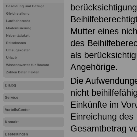
berücksichtigung
Besoldung und Bezüge
Gleichstellung
Beihilfeberechtig
Laufbahnrecht
Mutter eines nic
Modernisierung
Nebentätigkeit
des Beihilfeberec
Reisekosten
Umzugskosten
als berücksichti
Urlaub
Angehörige.
Wissenswertes für Beamte
Zahlen Daten Fakten
Die Aufwendunge
Dialog
nicht beihilfefäh
Service
Einkünfte im Vor
VorteilsCenter
Einreichung des 
Kontakt
Gesamtbetrag vo
Bestellungen