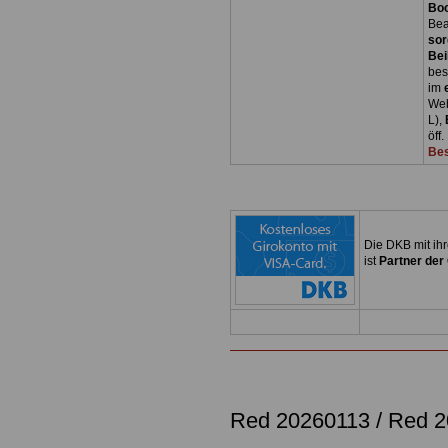
Bo
Bea
sor
Bei
bes
im
Web
L),
öff
Bes
Die DKB mit ih
ist
Partner der
Red 20260113 / Red 2