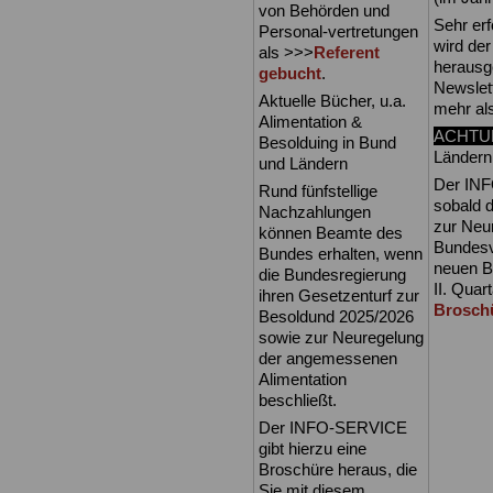
von Behörden und
Sehr erf
Personal-vertretungen
wird de
als >>>
Referent
herausge
gebucht
.
Newslet
Aktuelle Bücher, u.a.
mehr al
Alimentation &
ACHTU
Besolduing in Bund
Länder
und Ländern
Der INF
Rund fünfstellige
sobald 
Nachzahlungen
zur Neu
können Beamte des
Bundesv
Bundes erhalten, wenn
neuen B
die Bundesregierung
II. Quar
ihren Gesetzenturf zur
Broschü
Besoldund 2025/2026
sowie zur Neuregelung
der angemessenen
Alimentation
beschließt.
Der INFO-SERVICE
gibt hierzu eine
Broschüre heraus, die
Sie mit diesem