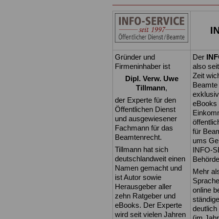
I
Gründer und
Der
IN
Firmeninhaber ist
also sei
Zeit wic
Dipl. Verw. Uwe
Beamte 
Tillmann
,
exklusi
der Experte für den
eBooks 
Öffentlichen Dienst
Einkomm
und ausgewiesener
öffentli
Fachmann für das
für Bea
Beamtenrecht.
ums Geld
Tillmann hat sich
INFO-SE
deutschlandweit einen
Behörden
Namen gemacht und
Mehr al
ist Autor sowie
Sprache.
Herausgeber aller
online 
zehn Ratgeber und
ständige
eBooks. Der Experte
deutlic
wird seit vielen Jahren
(im Jahr