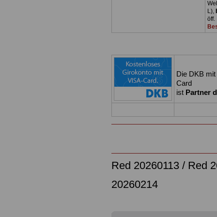
Web
L),
öff
Bes
Die DKB mit 
Card
ist
Partner d
Red 20260113 /
Red 2
20260214