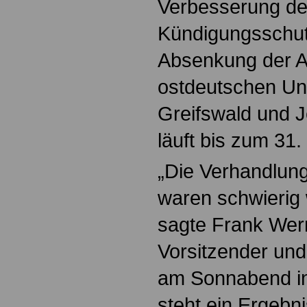
Verbesserung d
Kündigungsschut
Absenkung der Ar
ostdeutschen Uni
Greifswald und J
läuft bis zum 31
„Die Verhandlun
waren schwierig 
sagte Frank Wern
Vorsitzender und
am Sonnabend i
steht ein Ergebn