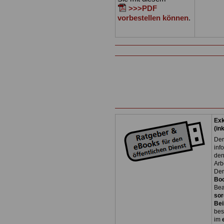
>>>PDF
vorbestellen können
.
Exk
(in
Der
inf
den
Arb
Der
Bo
Bea
sor
Bei
bes
im