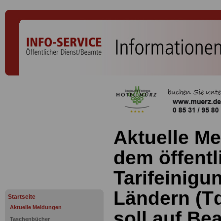
Aktuelle M
dem öffentl
Tarifeinigu
Ländern (T
Startseite
Aktuelle Meldungen
soll auf B
Taschenbücher