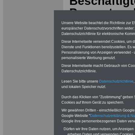
Beschäftigt
Prozent me
mindestens
Unsere Website beachtet die Richtlinie zur 
europäischer Datenschutzvorschriften wide
– Werneke: 
Datenschutzrichtlinie für elektronische Komm
Diese Internetseite verwendet Cookies, um 
Tariflohnen
Dienste und Funktionen bereitzustellen. Es
Personalisierung von Anzeigen verwendet - un
Bund und 
personalisierte Werbung genutzt.
Diese Internetseite macht Gebrauch von Cooki
Schritt geh
Datenschutzrichtlinie.
Ost-West-A
Lesen Sie bitte unsere
Datenschutzrichtlinie
,
und lokalen Speicher nutzt.
durchgeset
Durch das Klicken von "Zustimmung" geben Sie
Cookies auf Ihrem Gerät zu speichern.
Die Vereinte
Wir gewähren Dritten - einschließlich Google -
Google-Website "
Datenschutzerklärung & N
Dienstleistungsg
Google ihre personenbezogenen Daten verw
Dürfen wir Ihre Daten nutzen, um Anzeigen 
hat sich mit den 
erheben Daten und verwenden Cookies, 