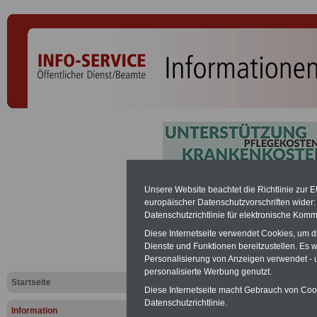
Branchenan
Unsere Website beachtet die Richtlinie zur 
europäischer Datenschutzvorschriften wide
Datenschutzrichtlinie für elektronische Komm
kommunale
Diese Internetseite verwendet Cookies, um 
Dienste und Funktionen bereitzustellen. Es
Personalisierung von Anzeigen verwendet - un
Vorteile für den Öffentliche
personalisierte Werbung genutzt.
Geldanlage - Kredite - Vorsor
Startseite
Selbsthilfeeinrichtungen für d
Diese Internetseite macht Gebrauch von Cooki
vergleichen, dann auswähle
Datenschutzrichtlinie.
Information
sichern