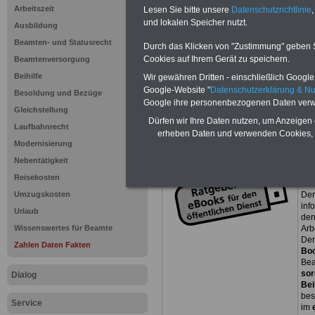
Arbeitszeit
Lesen Sie bitte unsere
Datenschutzrichtlinie
,
Zur Übersicht a
und lokalen Speicher nutzt.
Ausbildung
Beamten- und Statusrecht
Durch das Klicken von "Zustimmung" geben Sie
Zahlen, Daten 
Cookies auf Ihrem Gerät zu speichern.
Beamtenversorgung
Beamten und de
Beihilfe
Wir gewähren Dritten - einschließlich Google -
Google-Website "
Datenschutzerklärung & N
Besoldung und Bezüge
Dienst
Google ihre personenbezogenen Daten verw
Gleichstellung
Dürfen wir Ihre Daten nutzen, um Anzeigen 
Laufbahnrecht
erheben Daten und verwenden Cookies, 
{referenz:archi
Modernisierung
Nebentätigkeit
Exk
Reisekosten
(in
Umzugskosten
Der
inf
Urlaub
den
Wissenswertes für Beamte
Arb
Der
Zahlen Daten Fakten
Bo
Bea
sor
Dialog
Bei
bes
Service
im