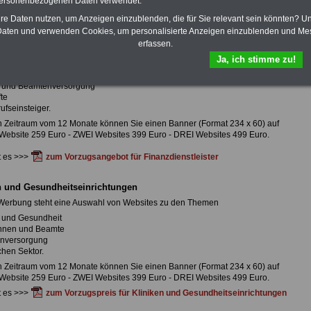
personenbezogenen Daten verwendet.
ende Zielgruppen haben wir hochinteressante Angebote zu sehr günstigen
hre Daten nutzen, um Anzeigen einzublenden, die für Sie relevant sein könnten? U
aten und verwenden Cookies, um personalisierte Anzeigen einzublenden und Me
enstleistungsbereich (Banken, Versicherungen, Makler)
erfassen.
 Werbung steht eine Auswahl von Websites für den
Ja, ich stimme zu!
ichen Sektor
nnen und Beamte
fe und Beamtenversorgung
fte
ufseinsteiger.
n Zeitraum vom 12 Monate können Sie einen Banner (Format 234 x 60) auf
Website 259 Euro - ZWEI Websites 399 Euro - DREI Websites 499 Euro.
t es >>>
zum Vorzugsangebot für Finanzdienstleister
n und Gesundheitseinrichtungen
 Werbung steht eine Auswahl von Websites zu den Themen
fe und Gesundheit
nnen und Beamte
enversorgung
ichen Sektor.
n Zeitraum vom 12 Monate können Sie einen Banner (Format 234 x 60) auf
Website 259 Euro - ZWEI Websites 399 Euro - DREI Websites 499 Euro.
t es >>>
zum Vorzugspreis für Kliniken und Gesundheitseinrichtungen