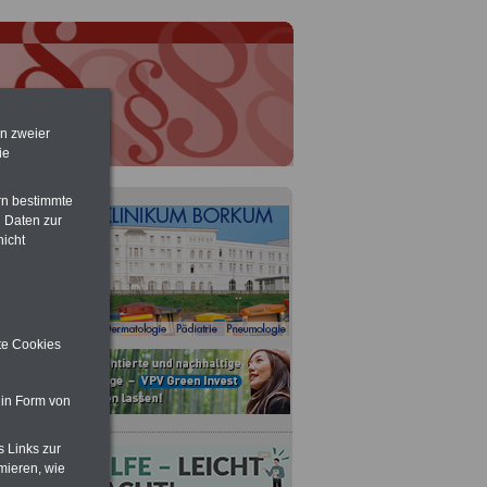
en zweier
ie
rn bestimmte
 Daten zur
nicht
ite Cookies
 in Form von
6
s Links zur
mieren, wie