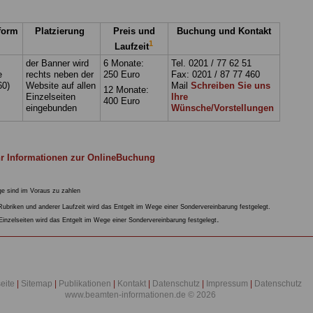
form
Platzierung
Preis und
Buchung und Kontakt
1
Laufzeit
:
der Banner wird
6 Monate:
Tel. 0201 / 77 62 51
e
rechts neben der
250 Euro
Fax: 0201 / 87 77 460
60)
Website auf allen
Mail
Schreiben Sie uns
12 Monate:
Einzelseiten
Ihre
400 Euro
eingebunden
Wünsche/Vorstellungen
 Informationen zur OnlineBuchung
e sind im Voraus zu zahlen
ubriken und anderer Laufzeit wird das Entgelt im Wege einer Sondervereinbarung festgelegt.
.
inzelseiten wird das Entgelt im Wege einer Sondervereinbarung festgelegt
seite
|
Sitemap
|
Publikationen
|
Kontakt
|
Datenschutz
|
Impressum
|
Datenschutz
www.beamten-informationen.de © 2026