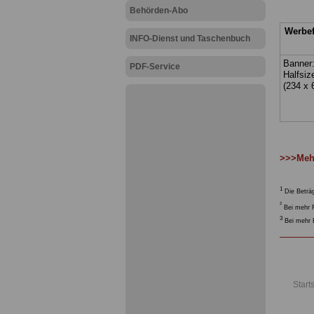
Behörden-Abo
Werbe
INFO-Dienst und Taschenbuch
Banner
PDF-Service
Halfsiz
(234 x 
>>>Mehr
1
Die Beträg
2
Bei mehr R
3
Bei mehr E
Start