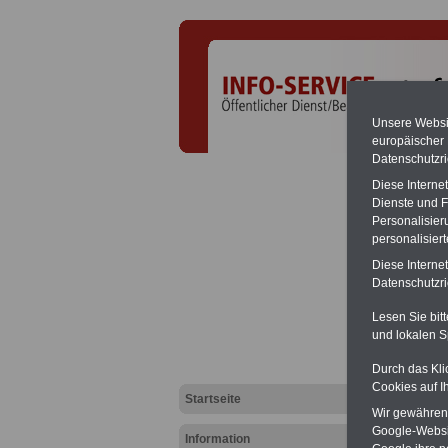
Unsere Websit
europäischer
Datenschutzri
Diese Interne
Dienste und F
Personalisier
personalisier
Diese Interne
ONLIN
Datenschutzric
Der
INFO
Lesen Sie bit
80 Websi
erreiche
und lokalen S
Gerne kö
Durch das Kli
klassisc
Cookies auf I
Anfragen 
Startseite
Einzelse
Wir gewähren D
Monate) 
Google-Websi
Information
Nutzen 