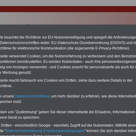
e beachtet die Richtlinie zur EU-Nutzereinwilligung und spiegelt die Anforderung
 Datenschutzvorschriften wider: EU-Datenschutz-Grundverordnung (DSGVO) und d
chtlinie für elektronische Kommunikation (die sogenannte E-Privacy-Richtlinie).
tseite verwendet Cookies, um die Nutzererfahrung zu verbessern und den Benutze
unktionen bereitzustellen. Es werden Nutzerdaten - auch ihre personenbezogenen
ung von Anzeigen verwendet - und Cookies sowohl für personalisierte als auch für 
te Werbung genutzt.
tseite macht Gebrauch von Cookies von Dritten, siehe dazu weitere Details in der
E-MARKETING unter www.beamten-informationen.de
htlinie.
-SERVICE Öffentlicher Dienst/Beamtinnen und Beamte
betreibt im Internet rund
te unsere
Datenschutzrichtlinie
, um mehr darüber zu erfahren, wie diese Internetse
tes mit einem jeweils eigenständigen Informationsangebot. An Werktagen
n wir mehr als 35.000 User (im Jahr rund 12 Mio. Besucherinnen und Besucher).
peicher nutzt.
nnen Sie die erfolgreichen Internetauftriite für Ihre Werbezwecke nutzen. Neben
cken von "Zustimmung" geben Sie dieser Internetseite die Erlaubnis, Informationen
her Bannerwerbung (Halfsize-Banner 234x60) versuchen wir auch individuelle
hrem Gerät zu speichern.
zu ermöglichen (u.a. Textlinks). Prinzipiell werden Ihre Banner auf allen
iten der von Ihnen gebuchten Website eingeblendet. Schon für 250 Euro (Laufzeit 
ritten - einschließlich Google - ebenfalls Zugriff auf die Nutzerdaten. Mithilfe eine
oder 400 Euro (Laufzeit 12 Monate).
te "
Datenschutzerklärung & Nutzungsbedingungen
" können Sie sich darüber infor
Sie unsere Vorzugsangebote (ganzjährig verfügbar)