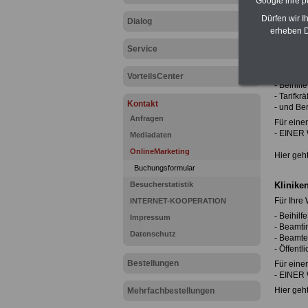
Google ihre 
Für folg
Dürfen wir I
Dialog
Preisen:
erheben D
Finanzdi
Service
Für Ihre
- Öffentl
- Beamti
VorteilsCenter
- Beihil
- Tarifkrä
Kontakt
- und Ber
Anfragen
Für eine
- EINER 
Mediadaten
OnlineMarketing
Hier geh
Buchungsformular
Besucherstatistik
Klinike
Für Ihre
INTERNET-KOOPERATION
- Beihil
Impressum
- Beamti
Datenschutz
- Beamt
- Öffentl
Bestellungen
Für eine
- EINER 
Hier geh
Mehrfachbestellungen