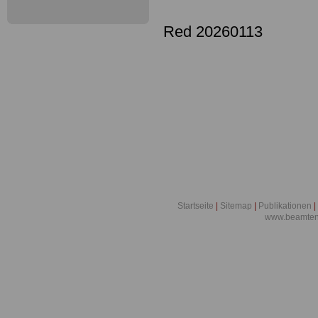
Red 20260113
Startseite
|
Sitemap
|
Publikationen
|
www.beamten-