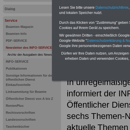
Vorteile für den Öffentliche
Geldanlage - Kredite - Vorsor
Lesen Sie bitte unsere
Datenschutzrichtlinie
,
Dialog
Selbsthilfeeinrichtungen für d
und lokalen Speicher nutzt.
vergleichen, dann auswähle
Service
Durch das Klicken von "Zustimmung" geben Sie
sichern
Beamten-Magazin
Cookies auf Ihrem Gerät zu speichern.
Sechs them
Beamten-Info
Wir gewähren Dritten - einschließlich Google -
Google-Website "
Datenschutzerklärung & N
PDF-SERVICE
Newsletter
Google ihre personenbezogenen Daten verw
Newsletter des INFO-SERVICE
Dürfen wir Ihre Daten nutzen, um Anzeigen 
Öffentliche
Archiv der Ausgaben des Newsletters
erheben Daten und verwenden Cookies, 
INFO-SERVICE
Beamtenbe
Publikationen
Sonstige Informationen für den
In unregelmäßig
öffentlichen Dienst
Einkaufsvorteile
informiert der 
Linksammlung für Beamte
Öffentlicher Dienst von A bis Z
Öffentlicher Die
RentenPlus
Rechtsvorschriften
sechs Themen-Ne
Landesvorschriften
aktuelle Themen
Taschenbücher