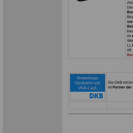
Arb
Der
Bo
Bea
sor
Bei
bes
im
Web
L),
öff
Bes
Die DKB mit ih
ist
Partner der