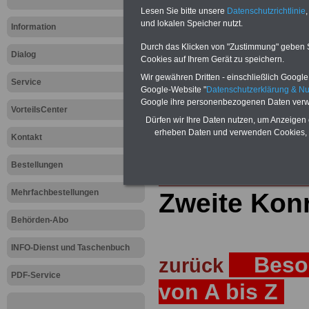
Lesen Sie bitte unsere
Datenschutzrichtlinie
,
Teilweise 5-stellige Nachzahlungen
und lokalen Speicher nutzt.
Post, Telekom und Postbank) sowwie
Information
amtsangemessen Alimentation
Durch das Klicken von "Zustimmung" geben Sie
Dialog
Hier die Sterbe
Cookies auf Ihrem Gerät zu speichern.
Wir gewähren Dritten - einschließlich Google -
Service
abschließen!
Google-Website "
Datenschutzerklärung & N
Google ihre personenbezogenen Daten verw
VorteilsCenter
Dürfen wir Ihre Daten nutzen, um Anzeigen 
erheben Daten und verwenden Cookies, 
Kontakt
Zur Startseite
Bestellungen
Mehrfachbestellungen
Zweite Konr
Behörden-Abo
INFO-Dienst und Taschenbuch
Besol
zurück
PDF-Service
von A bis Z