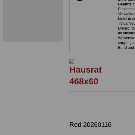
Beamte
d
Einkommen
Verwaltun
bietet
dre
TV-L), Neb
Dienst, R
im öffentl
Wissenswe
sorgungsr
Bund und
Red 20260116