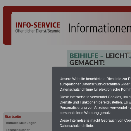
Zweite Konr
Unsere Website beachtet die Richtlinie zur 
europäischer Datenschutzvorschriften wide
Datenschutzrichtlinie für elektronische Komm
PDF-SERVICE:
Zehn OnlineBücher &
Diese Internetseite verwendet Cookies, um 
Beamte zum Komplettpreis von 15 Eu
Dienste und Funktionen bereitzustellen. Es
geeignet.
Sie können Sie zehn Tasc
Personalisierung von Anzeigen verwendet - un
und ausdrucken:
Wissenswertes z
personalisierte Werbung genutzt.
Beihilfe sowie
Nebentätigkeitsrecht
Startseite
öffentlichen Dienst
>>>mehr Inform
Diese Internetseite macht Gebrauch von Cooki
Aktuelle Meldungen
ACHTUNG Nachzahlung für alle Be
Datenschutzrichtlinie.
Taschenbücher
amtsangemessener Alimentation