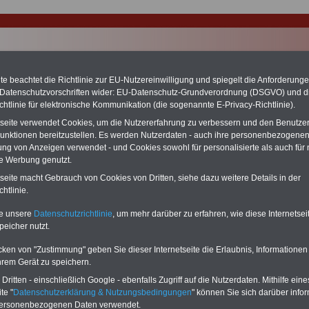
e beachtet die Richtlinie zur EU-Nutzereinwilligung und spiegelt die Anforderung
 Datenschutzvorschriften wider: EU-Datenschutz-Grundverordnung (DSGVO) und d
chtlinie für elektronische Kommunikation (die sogenannte E-Privacy-Richtlinie).
tseite verwendet Cookies, um die Nutzererfahrung zu verbessern und den Benutze
unktionen bereitzustellen. Es werden Nutzerdaten - auch ihre personenbezogenen
ung von Anzeigen verwendet - und Cookies sowohl für personalisierte als auch für 
te Werbung genutzt.
tseite macht Gebrauch von Cookies von Dritten, siehe dazu weitere Details in der
meister
htlinie.
ERVICE:
Zehn OnlineBücher & eBooks für den Öffentlichen Dienst oder
te unsere
Datenschutzrichtlinie
, um mehr darüber zu erfahren, wie diese Internetse
zum Komplettpreis von 15 Euro im Jahr -
auch für Landesbeamte
peicher nutzt.
et.
Sie können Sie zehn Taschenbücher und eBooks herunterladen, lesen
sdrucken:
Wissenswertes zum Beamtenrecht
, Besoldung, Versorgung,
cken von "Zustimmung" geben Sie dieser Internetseite die Erlaubnis, Informationen
e sowie
Nebentätigkeitsrecht
, Tarifrecht, Berufseinstieg und Frauen im
hrem Gerät zu speichern.
ichen Dienst
>>>mehr Informationen
ritten - einschließlich Google - ebenfalls Zugriff auf die Nutzerdaten. Mithilfe eine
G Nachzahlung für alle Beamtinnen und Beamten des Bundes wegen
te "
Datenschutzerklärung & Nutzungsbedingungen
" können Sie sich darüber infor
gemessener Alimentation
personenbezogenen Daten verwendet.
se 5-stellige Nachzahlungen für Beamtinnen & Beamte im Bund (mit Bahn,