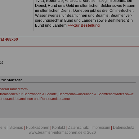
TV-L), Nebentätigkeitsrecht, Berufseinstieg im öffentlichen
Dienst, Rund ums Geld im öffentlichen Sektor sowie Frauen
im öffentlichen Dienst. Daneben gibt es drei OnlineBücher:
Wissenswertes für Beamtinnen und Beamte, Beamtenver-
sorgungsrecht in Bund und Ländern sowie Beihilferecht in
Bund und Ländern
>>>zur Bestellung
16
 zu:
Startseite
öderalismusreform
nformationen für Beamtinnen & Beamte, Beamtenanwärterinnen & Beamtenanwärter sowie
uhestandsbeamtinnen und Ruhestandsbeamte
seite
|
Sitemap
|
Publikationen
|
Kontakt
|
Datenschutz
|
Impressum
|
Datenschutz
www.beamten-informationen.de © 2026