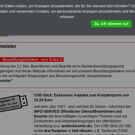
elekom und Postbank) sowwie einigen Ländern durch die Neuordnung der
hre Daten nutzen, um Anzeigen einzublenden, die für Sie relevant sein könnten? U
gemessen Alimentation
>>>zur (Vor)Bestellung
aten und verwenden Cookies, um personalisierte Anzeigen einzublenden und Me
erfassen.
 Sterbegeldverischerung abschließen!
Ja, ich stimme zu!
tseite
meister
Besoldungslexikon von A bis Z
ldung der 2,1 Mio. Beamtinnen und Beamte ist im Bundesbesoldungsgesetz
geregelt. Auf dieser Website informieren wir mit unserem Besoldungslexikon von A
er die wichtigsten Regelungen des Besoldungsrechts, beispielsweise
eister"
.
USB-Stick: Exklusives Angebot zum Komplettpreis von
22,50 Euro
seit dem Jahr 1997 - also seit fast 30 Jahren - informiert der
INFO-SERVICE Öffentlicher Dienst/Beamtinnen und
Beamte
die Beschäftigten zu wichtigen Themen rund um
Einkommen und Arbeitsbedingungen der öffentlichen
Verwaltung (u.a.
landesbeamte.de
). Der USB-Stick (32 GB)
bietet
drei Ratgeber
&
fünf eBooks
, z.B. Tarifrecht (TVöD,