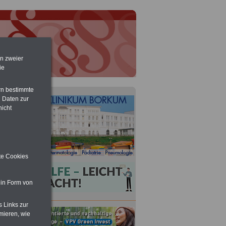
en zweier
ie
rn bestimmte
 Daten zur
nicht
ite Cookies
 in Form von
s Links zur
mieren, wie