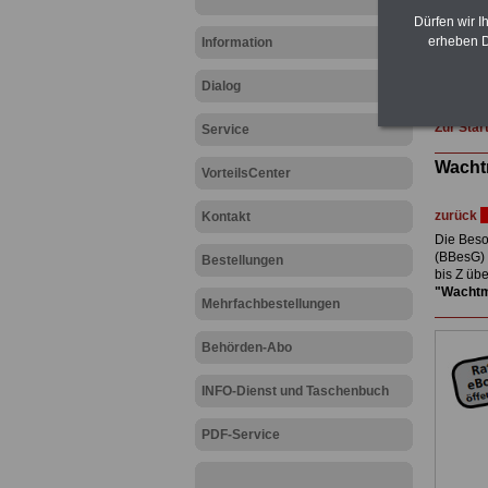
Post, T
Dürfen wir I
amtsan
erheben D
Information
Hier die
Dialog
Zur Star
Service
Wacht
VorteilsCenter
zurück
Kontakt
Die Beso
(BBesG) 
Bestellungen
bis Z üb
"Wachtm
Mehrfachbestellungen
Behörden-Abo
INFO-Dienst und Taschenbuch
PDF-Service