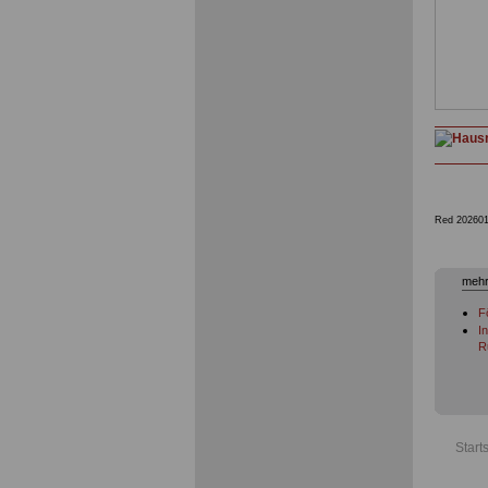
Red 202601
mehr
F
I
R
Start