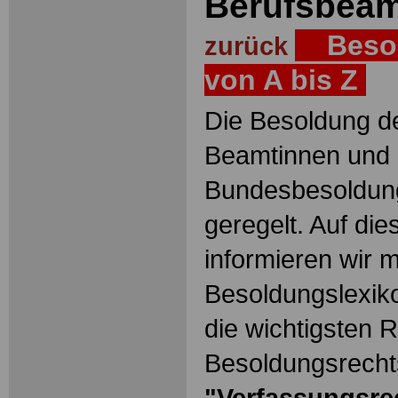
Berufsbea
Besol
zurück
von A bis Z
Die Besoldung de
Beamtinnen und 
Bundesbesoldun
geregelt. Auf die
informieren wir 
Besoldungslexiko
die wichtigsten 
Besoldungsrechts
"Verfassungsre