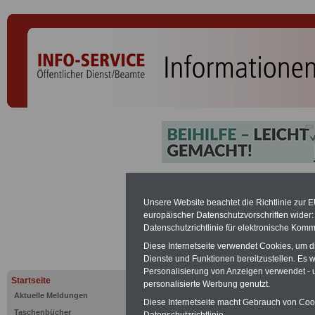
Verfassung
Unsere Website beachtet die Richtlinie zur 
Grundlagen
europäischer Datenschutzvorschriften wide
Datenschutzrichtlinie für elektronische Komm
Berufsbea
Diese Internetseite verwendet Cookies, um 
Dienste und Funktionen bereitzustellen. Es
Personalisierung von Anzeigen verwendet - un
Startseite
personalisierte Werbung genutzt.
PDF-SERVICE:
Zehn OnlineBücher &
Aktuelle Meldungen
Beamte zum Komplettpreis von 15 Eu
Diese Internetseite macht Gebrauch von Cooki
geeignet.
Sie können Sie zehn Tasc
Taschenbücher
Datenschutzrichtlinie.