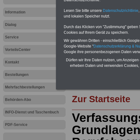
und ausdrucken:
Wissenswertes z
Beihilfe sowie
Nebentätigkeitsrecht
Lesen Sie bitte unsere
Datenschutzrichtlinie
,
Information
öffentlichen Dienst
>>>mehr Inform
und lokalen Speicher nutzt.
ACHTUNG Nachzahlung für alle Be
Dialog
amtsangemessener Alimentation
Durch das Klicken von "Zustimmung" geben Sie
Teilweise 5-stellige Nachzahlungen
Cookies auf Ihrem Gerät zu speichern.
Post, Telekom und Postbank) sowwie
Service
Wir gewähren Dritten - einschließlich Google -
amtsangemessen Alimentation
Google-Website "
Datenschutzerklärung & N
VorteilsCenter
Hier die Sterbe
Google ihre personenbezogenen Daten verw
Dürfen wir Ihre Daten nutzen, um Anzeigen 
Kontakt
abschließen!
erheben Daten und verwenden Cookies, 
Bestellungen
Mehrfachbestellungen
Zur Startseite
Behörden-Abo
INFO-Dienst und Taschenbuch
Verfassung
PDF-Service
Grundlagen