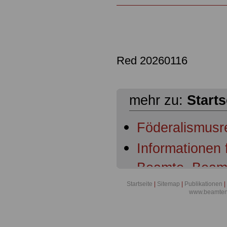
Red 20260116
mehr zu:
Starts
Föderalismusr
Informationen
Beamte, Beam
Beamtenanwär
Startseite
|
Sitemap
|
Publikationen
|
www.beamten-
Ruhestandsbe