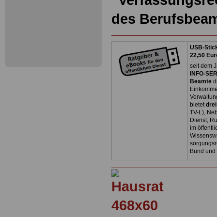
des Berufsbea
USB-Stick
22,50 Eur
seit dem J
INFO-SERV
Beamte
d
Einkommen
Verwaltun
bietet
dre
TV-L), Neb
Dienst, R
im öffentl
Wissenswe
sorgungsr
Bund und