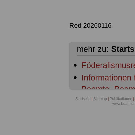
Red 20260116
mehr zu:
Starts
Föderalismusr
Informationen
Beamte, Beam
Beamtenanwär
Startseite
|
Sitemap
|
Publikationen
|
www.beamten-
Ruhestandsbe
Ruhestandsbe