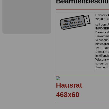
Beamtenbesold
USB-Stick
22,50 Eur
seit dem J
INFO-SERV
Beamte
d
Einkommen
Verwaltun
bietet
dre
TV-L), Neb
Dienst, R
im öffentl
Wissenswe
sorgungsr
Bund und