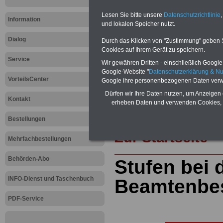
öffentlichen Dienst
>>>mehr Inform
ACHTUNG Nachzahlung für alle Be
Lesen Sie bitte unsere
Datenschutzrichtlinie
,
amtsangemessener Alimentation
Information
und lokalen Speicher nutzt.
Teilweise 5-stellige Nachzahlungen
Post, Telekom und Postbank) sowwie
Dialog
Durch das Klicken von "Zustimmung" geben Sie
amtsangemessen Alimentation
Cookies auf Ihrem Gerät zu speichern.
Service
Hier die Sterbe
Wir gewähren Dritten - einschließlich Google -
Google-Website "
Datenschutzerklärung & N
VorteilsCenter
abschließen!
Google ihre personenbezogenen Daten verw
Dürfen wir Ihre Daten nutzen, um Anzeigen 
Kontakt
erheben Daten und verwenden Cookies, 
Bestellungen
Zur Startseite
Mehrfachbestellungen
Behörden-Abo
Stufen bei 
INFO-Dienst und Taschenbuch
Beamtenbe
PDF-Service