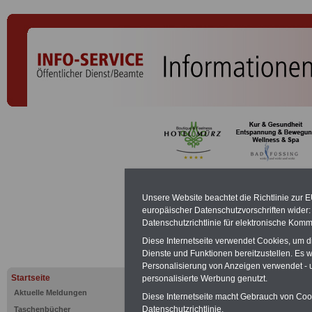
Stufen bei 
Unsere Website beachtet die Richtlinie zur 
europäischer Datenschutzvorschriften wide
Beamtenbe
Datenschutzrichtlinie für elektronische Komm
Diese Internetseite verwendet Cookies, um 
Dienste und Funktionen bereitzustellen. Es
PDF-SERVICE:
Zehn OnlineBücher &
Personalisierung von Anzeigen verwendet - un
Beamte zum Komplettpreis von 15 Eu
Startseite
personalisierte Werbung genutzt.
geeignet.
Sie können Sie zehn Tasc
und ausdrucken:
Wissenswertes z
Aktuelle Meldungen
Diese Internetseite macht Gebrauch von Cooki
Beihilfe sowie
Nebentätigkeitsrecht
Datenschutzrichtlinie.
Taschenbücher