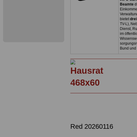
Beamte
d
Einkommen
Verwaltun
bietet
dre
TV-L), Neb
Dienst, R
im öffentl
Wissenswe
sorgungsr
Bund und
Red 20260116