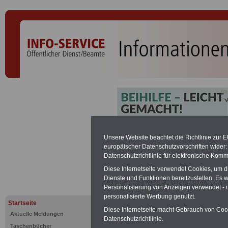
Stabsboot
Unsere Website beachtet die Richtlinie zur 
europäischer Datenschutzvorschriften wide
Datenschutzrichtlinie für elektronische Komm
PDF-SERVICE:
Zehn OnlineBücher &
Diese Internetseite verwendet Cookies, um 
Beamte zum Komplettpreis von 15 Eu
Dienste und Funktionen bereitzustellen. Es
geeignet.
Sie können Sie zehn Tasc
Personalisierung von Anzeigen verwendet - un
und ausdrucken:
Wissenswertes z
personalisierte Werbung genutzt.
Beihilfe sowie
Nebentätigkeitsrecht
Startseite
öffentlichen Dienst
>>>mehr Inform
Diese Internetseite macht Gebrauch von Cooki
Aktuelle Meldungen
ACHTUNG Nachzahlung für alle Be
Datenschutzrichtlinie.
Taschenbücher
amtsangemessener Alimentation