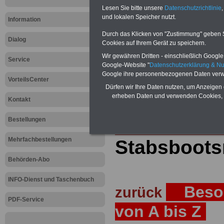
Lesen Sie bitte unsere
Datenschutzrichtlinie
,
Teilweise 5-stellige Nachzahlungen
und lokalen Speicher nutzt.
Post, Telekom und Postbank) sowwie
Information
amtsangemessen Alimentation
Durch das Klicken von "Zustimmung" geben Sie
Dialog
Hier die Sterbe
Cookies auf Ihrem Gerät zu speichern.
Wir gewähren Dritten - einschließlich Google -
Service
abschließen!
Google-Website "
Datenschutzerklärung & N
Google ihre personenbezogenen Daten verw
VorteilsCenter
Dürfen wir Ihre Daten nutzen, um Anzeigen 
erheben Daten und verwenden Cookies, 
Kontakt
Zur Startseite
Bestellungen
Mehrfachbestellungen
Stabsboot
Behörden-Abo
INFO-Dienst und Taschenbuch
Besol
zurück
PDF-Service
von A bis Z