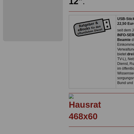
12"
.
USB-Stick
22,50 Eur
seit dem J
INFO-SERV
Beamte
d
Einkommen
Verwaltun
bietet
dre
TV-L), Neb
Dienst, R
im öffentl
Wissenswe
sorgungsr
Bund und