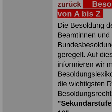
Besol
zurück
von A bis Z
Die Besoldung de
Beamtinnen und 
Bundesbesoldun
geregelt. Auf die
informieren wir 
Besoldungslexiko
die wichtigsten 
Besoldungsrechts
"Sekundarstufe 