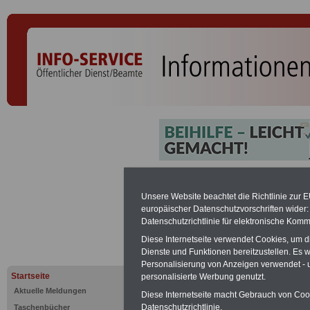
Sekundarstu
Unsere Website beachtet die Richtlinie zur 
europäischer Datenschutzvorschriften wide
Besoldung 
Datenschutzrichtlinie für elektronische Komm
Diese Internetseite verwendet Cookies, um 
Dienste und Funktionen bereitzustellen. Es
PDF-SERVICE:
Zehn OnlineBücher &
Personalisierung von Anzeigen verwendet - un
Beamte zum Komplettpreis von 15 Eu
Startseite
personalisierte Werbung genutzt.
geeignet.
Sie können Sie zehn Tasc
und ausdrucken:
Wissenswertes z
Aktuelle Meldungen
Diese Internetseite macht Gebrauch von Cooki
Beihilfe sowie
Nebentätigkeitsrecht
Datenschutzrichtlinie.
Taschenbücher