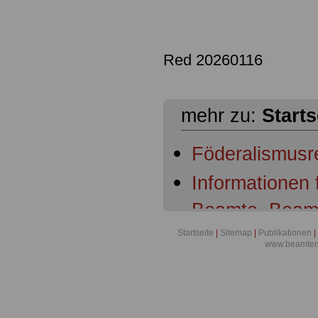
Red 20260116
mehr zu:
Starts
Föderalismusr
Informationen
Beamte, Beam
Beamtenanwär
Startseite
|
Sitemap
|
Publikationen
|
www.beamten-
Ruhestandsbe
Ruhestandsbe