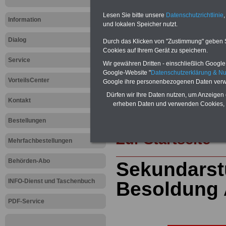
öffentlichen Dienst
>>>mehr Inform
ACHTUNG Nachzahlung für alle Be
Lesen Sie bitte unsere
Datenschutzrichtlinie
,
amtsangemessener Alimentation
Information
und lokalen Speicher nutzt.
Teilweise 5-stellige Nachzahlungen
Post, Telekom und Postbank) sowwie
Dialog
Durch das Klicken von "Zustimmung" geben Sie
amtsangemessen Alimentation
Cookies auf Ihrem Gerät zu speichern.
Service
Hier die Sterbe
Wir gewähren Dritten - einschließlich Google -
Google-Website "
Datenschutzerklärung & N
VorteilsCenter
abschließen!
Google ihre personenbezogenen Daten verw
Dürfen wir Ihre Daten nutzen, um Anzeigen 
Kontakt
erheben Daten und verwenden Cookies, 
Bestellungen
Zur Startseite
Mehrfachbestellungen
Behörden-Abo
Sekundarstu
INFO-Dienst und Taschenbuch
Besoldung 
PDF-Service