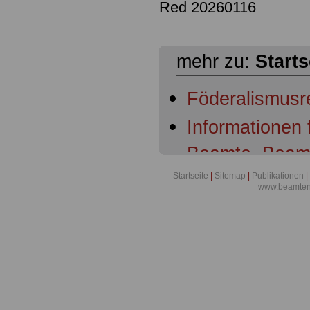
Red 20260116
mehr zu:
Starts
Föderalismusr
Informationen
Beamte, Beam
Beamtenanwär
Startseite
|
Sitemap
|
Publikationen
|
www.beamten-
Ruhestandsbe
Ruhestandsbe