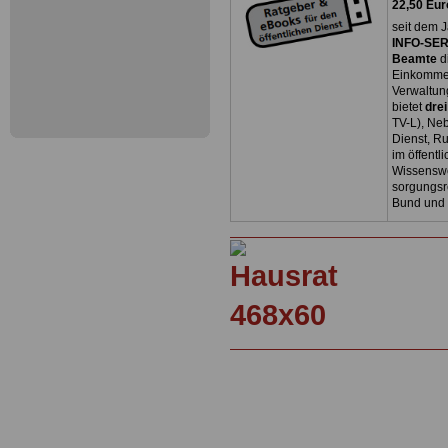
22,50 Eur
seit dem J
INFO-SERV
Beamte
d
Einkommen
Verwaltun
bietet
dre
TV-L), Neb
Dienst, R
im öffentl
Wissenswe
sorgungsr
Bund und