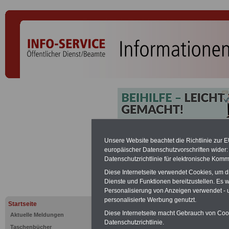
Rechtspfle
Unsere Website beachtet die Richtlinie zur 
europäischer Datenschutzvorschriften wide
Datenschutzrichtlinie für elektronische Komm
PDF-SERVICE:
Zehn OnlineBücher &
Diese Internetseite verwendet Cookies, um 
Beamte zum Komplettpreis von 15 Eu
Dienste und Funktionen bereitzustellen. Es
geeignet.
Sie können Sie zehn Tasc
Personalisierung von Anzeigen verwendet - un
und ausdrucken:
Wissenswertes z
Beihilfe sowie
Nebentätigkeitsrecht
personalisierte Werbung genutzt.
Startseite
öffentlichen Dienst
>>>mehr Inform
Diese Internetseite macht Gebrauch von Cooki
Aktuelle Meldungen
ACHTUNG Nachzahlung für alle Be
Datenschutzrichtlinie.
Taschenbücher
amtsangemessener Alimentation