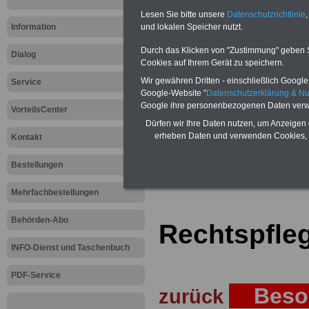
Teilweise 5-stellige Nachzahlungen
Lesen Sie bitte unsere
Datenschutzrichtlinie
,
Post, Telekom und Postbank) sowwie
Information
und lokalen Speicher nutzt.
amtsangemessen Alimentation
Durch das Klicken von "Zustimmung" geben Sie
Dialog
Hier die Sterbe
Cookies auf Ihrem Gerät zu speichern.
Wir gewähren Dritten - einschließlich Google -
Service
abschließen!
Google-Website "
Datenschutzerklärung & N
Google ihre personenbezogenen Daten verw
VorteilsCenter
Dürfen wir Ihre Daten nutzen, um Anzeigen 
erheben Daten und verwenden Cookies, 
Kontakt
Zur Startseite
Bestellungen
Mehrfachbestellungen
Behörden-Abo
Rechtspfle
INFO-Dienst und Taschenbuch
PDF-Service
Besol
zurück