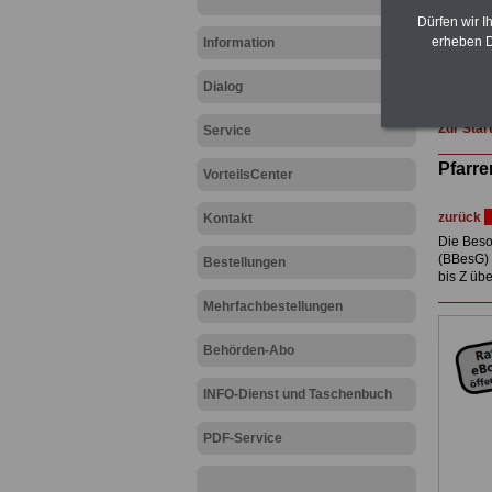
Post, T
Dürfen wir I
amtsan
erheben D
Information
Hier die
Dialog
Zur Star
Service
Pfarre
VorteilsCenter
zurück
Kontakt
Die Beso
(BBesG) 
Bestellungen
bis Z üb
Mehrfachbestellungen
Behörden-Abo
INFO-Dienst und Taschenbuch
PDF-Service