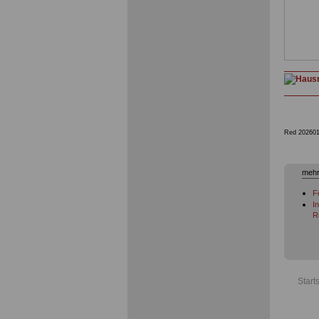
Red 202601
mehr
F
I
R
Start