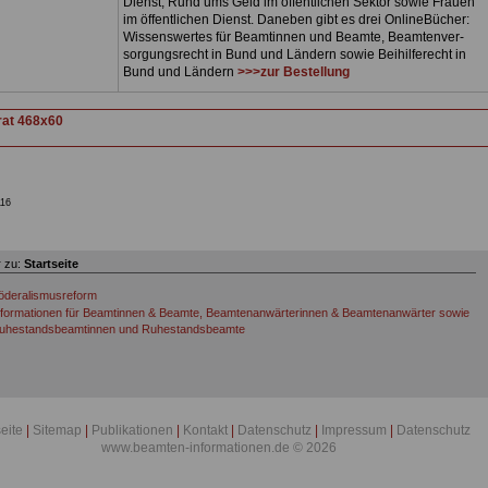
Dienst, Rund ums Geld im öffentlichen Sektor sowie Frauen
im öffentlichen Dienst. Daneben gibt es drei OnlineBücher:
Wissenswertes für Beamtinnen und Beamte, Beamtenver-
sorgungsrecht in Bund und Ländern sowie Beihilferecht in
Bund und Ländern
>>>zur Bestellung
16
 zu:
Startseite
öderalismusreform
nformationen für Beamtinnen & Beamte, Beamtenanwärterinnen & Beamtenanwärter sowie
uhestandsbeamtinnen und Ruhestandsbeamte
seite
|
Sitemap
|
Publikationen
|
Kontakt
|
Datenschutz
|
Impressum
|
Datenschutz
www.beamten-informationen.de © 2026