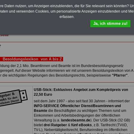
elekom und Postbank) sowwie einigen Ländern durch die Neuordnung der
hre Daten nutzen, um Anzeigen einzublenden, die für Sie relevant sein könnten? U
gemessen Alimentation
>>>zur (Vor)Bestellung
aten und verwenden Cookies, um personalisierte Anzeigen einzublenden und Me
erfassen.
 Sterbegeldverischerung abschließen!
Ja, ich stimme zu!
tseite
r
Besoldungslexikon von A bis Z
ldung der 2,1 Mio. Beamtinnen und Beamte ist im Bundesbesoldungsgesetz
geregelt. Auf dieser Website informieren wir mit unserem Besoldungslexikon von A
er die wichtigsten Regelungen des Besoldungsrechts, beispielsweise
"Pfarrer"
.
USB-Stick: Exklusives Angebot zum Komplettpreis von
22,50 Euro
seit dem Jahr 1997 - also seit fast 30 Jahren - informiert der
INFO-SERVICE Öffentlicher Dienst/Beamtinnen und
Beamte
die Beschäftigten zu wichtigen Themen rund um
Einkommen und Arbeitsbedingungen der öffentlichen
Verwaltung (u.a.
landesbeamte.de
). Der USB-Stick (32 GB)
bietet
drei Ratgeber
&
fünf eBooks
, z.B. Tarifrecht (TVöD,
TV-L), Nebentätigkeitsrecht, Berufseinstieg im öffentlichen