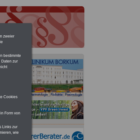
en zweier
ie
rn bestimmte
 Daten zur
nicht
ite Cookies
 in Form von
s Links zur
mieren, wie