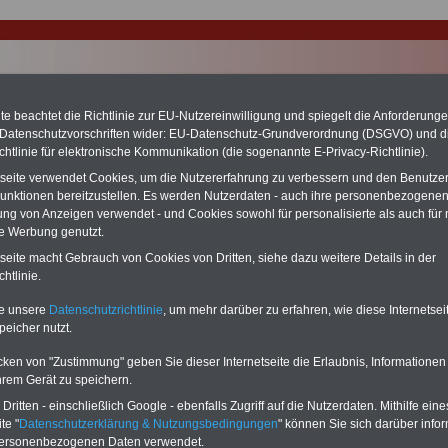
e beachtet die Richtlinie zur EU-Nutzereinwilligung und spiegelt die Anforderung
 Datenschutzvorschriften wider: EU-Datenschutz-Grundverordnung (DSGVO) und d
chtlinie für elektronische Kommunikation (die sogenannte E-Privacy-Richtlinie).
tseite verwendet Cookies, um die Nutzererfahrung zu verbessern und den Benutze
unktionen bereitzustellen. Es werden Nutzerdaten - auch ihre personenbezogenen
ung von Anzeigen verwendet - und Cookies sowohl für personalisierte als auch für 
te Werbung genutzt.
tseite macht Gebrauch von Cookies von Dritten, siehe dazu weitere Details in der
r
htlinie.
ERVICE:
Zehn OnlineBücher & eBooks für den Öffentlichen Dienst oder
te unsere
Datenschutzrichtlinie
, um mehr darüber zu erfahren, wie diese Internetse
zum Komplettpreis von 15 Euro im Jahr -
auch für Landesbeamte
peicher nutzt.
et.
Sie können Sie zehn Taschenbücher und eBooks herunterladen, lesen
sdrucken:
Wissenswertes zum Beamtenrecht
, Besoldung, Versorgung,
cken von "Zustimmung" geben Sie dieser Internetseite die Erlaubnis, Informationen
e sowie
Nebentätigkeitsrecht
, Tarifrecht, Berufseinstieg und Frauen im
hrem Gerät zu speichern.
ichen Dienst
>>>mehr Informationen
ritten - einschließlich Google - ebenfalls Zugriff auf die Nutzerdaten. Mithilfe eine
G Nachzahlung für alle Beamtinnen und Beamten des Bundes wegen
te "
Datenschutzerklärung & Nutzungsbedingungen
" können Sie sich darüber infor
gemessener Alimentation
personenbezogenen Daten verwendet.
se 5-stellige Nachzahlungen für Beamtinnen & Beamte im Bund (mit Bahn,