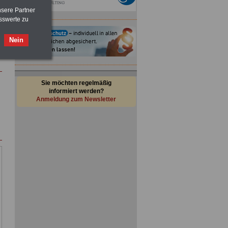
nsere Partner
sswerte zu
Nein
Sie möchten regelmäßig
informiert werden?
Anmeldung zum Newsletter