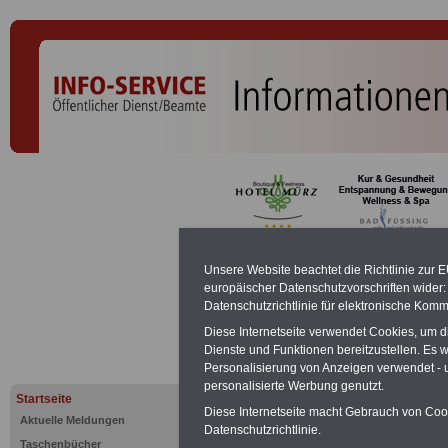
Oberbetrieb
Unsere Website beachtet die Richtlinie zur 
europäischer Datenschutzvorschriften wide
Datenschutzrichtlinie für elektronische Komm
PDF-SERVICE:
Zehn OnlineBücher &
Diese Internetseite verwendet Cookies, um 
Beamte zum Komplettpreis von 15 Eu
Dienste und Funktionen bereitzustellen. Es
geeignet.
Sie können Sie zehn Tasc
Personalisierung von Anzeigen verwendet - un
und ausdrucken:
Wissenswertes z
personalisierte Werbung genutzt.
Beihilfe sowie
Nebentätigkeitsrecht
Startseite
öffentlichen Dienst
>>>mehr Inform
Diese Internetseite macht Gebrauch von Cooki
Aktuelle Meldungen
ACHTUNG Nachzahlung für alle Be
Datenschutzrichtlinie.
Taschenbücher
amtsangemessener Alimentation