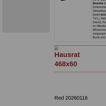
Beamte
d
Einkommen
Verwaltun
bietet
dre
TV-L), Neb
Dienst, R
im öffentl
Wissenswe
sorgungsr
Bund und
Red 20260116