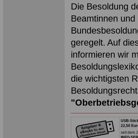
Die Besoldung de
Beamtinnen und 
Bundesbesoldun
geregelt. Auf die
informieren wir 
Besoldungslexiko
die wichtigsten 
Besoldungsrechts
"Oberbetriebsge
USB-Stick
22,50 Eur
seit dem J
INFO-SERV