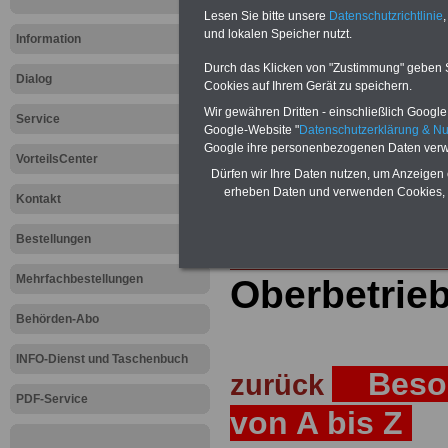
Lesen Sie bitte unsere
Datenschutzrichtlinie
,
Teilweise 5-stellige Nachzahlungen
und lokalen Speicher nutzt.
Post, Telekom und Postbank) sowwie
Information
amtsangemessen Alimentation
Durch das Klicken von "Zustimmung" geben Sie
Dialog
Hier die Sterbe
Cookies auf Ihrem Gerät zu speichern.
Wir gewähren Dritten - einschließlich Google -
Service
abschließen!
Google-Website "
Datenschutzerklärung & N
Google ihre personenbezogenen Daten verw
VorteilsCenter
Dürfen wir Ihre Daten nutzen, um Anzeigen 
erheben Daten und verwenden Cookies, 
Kontakt
Zur Startseite
Bestellungen
Mehrfachbestellungen
Oberbetrieb
Behörden-Abo
INFO-Dienst und Taschenbuch
Besol
zurück
PDF-Service
von A bis Z