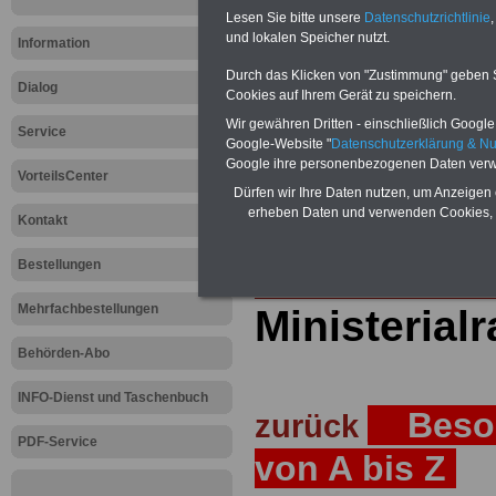
Lesen Sie bitte unsere
Datenschutzrichtlinie
,
Teilweise 5-stellige Nachzahlungen
und lokalen Speicher nutzt.
Post, Telekom und Postbank) sowwie
Information
amtsangemessen Alimentation
Durch das Klicken von "Zustimmung" geben Sie
Dialog
Hier die Sterbe
Cookies auf Ihrem Gerät zu speichern.
Wir gewähren Dritten - einschließlich Google -
Service
abschließen!
Google-Website "
Datenschutzerklärung & N
Google ihre personenbezogenen Daten verw
VorteilsCenter
Dürfen wir Ihre Daten nutzen, um Anzeigen 
erheben Daten und verwenden Cookies, 
Kontakt
Zur Startseite
Bestellungen
Mehrfachbestellungen
Ministerialr
Behörden-Abo
INFO-Dienst und Taschenbuch
Besol
zurück
PDF-Service
von A bis Z