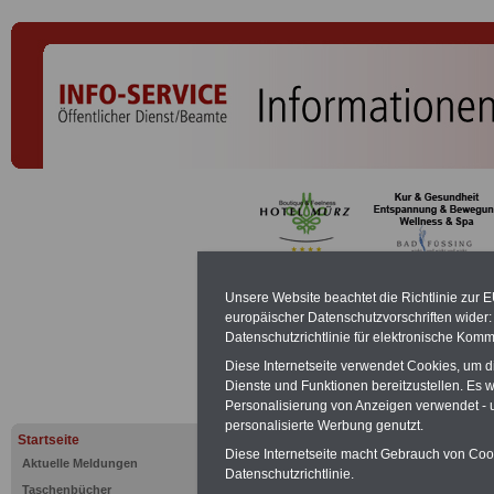
Ministerialr
Unsere Website beachtet die Richtlinie zur 
europäischer Datenschutzvorschriften wide
Datenschutzrichtlinie für elektronische Komm
PDF-SERVICE:
Zehn OnlineBücher &
Diese Internetseite verwendet Cookies, um 
Beamte zum Komplettpreis von 15 Eu
Dienste und Funktionen bereitzustellen. Es
geeignet.
Sie können Sie zehn Tasc
Personalisierung von Anzeigen verwendet - un
und ausdrucken:
Wissenswertes z
personalisierte Werbung genutzt.
Beihilfe sowie
Nebentätigkeitsrecht
Startseite
öffentlichen Dienst
>>>mehr Inform
Diese Internetseite macht Gebrauch von Cooki
Aktuelle Meldungen
ACHTUNG Nachzahlung für alle Be
Datenschutzrichtlinie.
Taschenbücher
amtsangemessener Alimentation