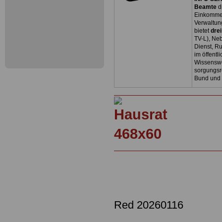
Beamte
d
Einkommen
Verwaltun
bietet
dre
TV-L), Neb
Dienst, R
im öffentl
Wissenswe
sorgungsr
Bund und
Red 20260116