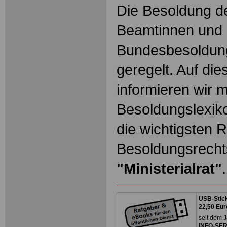
Die Besoldung de
Beamtinnen und 
Bundesbesoldun
geregelt. Auf die
informieren wir 
Besoldungslexiko
die wichtigsten 
Besoldungsrechts
"Ministerialrat"
.
USB-Stick
22,50 Eur
seit dem J
INFO-SERV