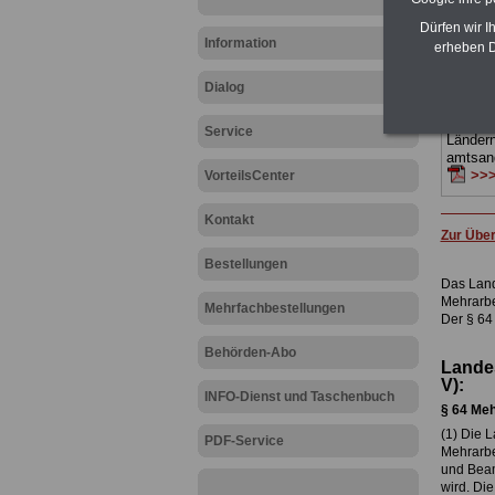
Tarifkr
Vorpom
Dürfen wir I
ABO
>>
Information
erheben D
ACHTUN
vorbest
Dialog
Teilwei
Beamti
Service
Ländern
amtsan
>>>
VorteilsCenter
Kontakt
Zur Übe
Bestellungen
Das Land
Mehrarbe
Mehrfachbestellungen
Der § 64
Behörden-Abo
Lande
V):
INFO-Dienst und Taschenbuch
§ 64
Meh
(1) Die 
PDF-Service
Mehrarbe
und Beam
wird. Di