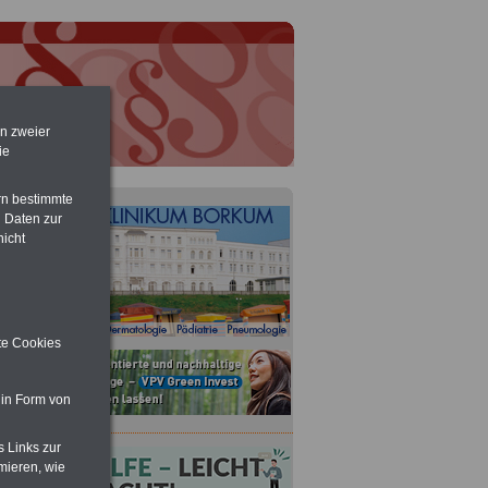
en zweier
ie
rn bestimmte
 Daten zur
nicht
ite Cookies
 in Form von
s Links zur
mieren, wie