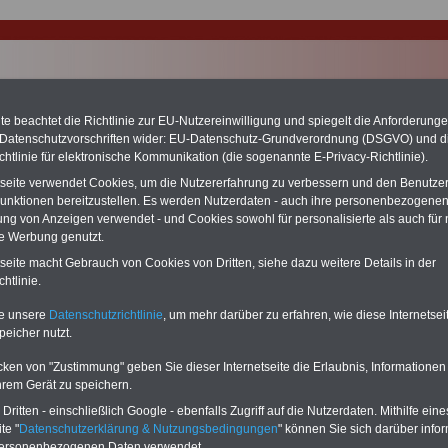
e beachtet die Richtlinie zur EU-Nutzereinwilligung und spiegelt die Anforderung
 Datenschutzvorschriften wider: EU-Datenschutz-Grundverordnung (DSGVO) und d
chtlinie für elektronische Kommunikation (die sogenannte E-Privacy-Richtlinie).
tseite verwendet Cookies, um die Nutzererfahrung zu verbessern und den Benutze
unktionen bereitzustellen. Es werden Nutzerdaten - auch ihre personenbezogenen
ung von Anzeigen verwendet - und Cookies sowohl für personalisierte als auch für 
te Werbung genutzt.
tseite macht Gebrauch von Cookies von Dritten, siehe dazu weitere Details in der
rbeitsvergütung in Mecklenburg-Vorpommern
htlinie.
DEN-ABO
mit drei Ratgebern für
PDF-SERVICE:
te unsere
Datenschutzrichtlinie
, um mehr darüber zu erfahren, wie diese Internetse
00 Euro: Wissenswertes für
Zehn Bücher bzw. eBooks zu
peicher nutzt.
nnen und Beamte,
wichtigen Themen für Beamte und
nversorgungsrecht (Bund/Länder)
dem Öffentlichen Dienst.
Zum
cken von "Zustimmung" geben Sie dieser Internetseite die Erlaubnis, Informationen
eihilferecht in Bund und Ländern.
Komplett-preis von 15 Euro im Jahr
hrem Gerät zu speichern.
ei Ratgeber sind übersichtlich
können Sie zehn Bücher als eBook
ert und erläutern auch komplizierte
herunterladen, auch für Beschäftigte -
ritten - einschließlich Google - ebenfalls Zugriff auf die Nutzerdaten. Mithilfe eine
halte verständlich geregelt (auch
Beamte und Tarifbeschäftigte - des
te "
Datenschutzerklärung & Nutzungsbedingungen
" können Sie sich darüber infor
et für
Beschäftigte (Beamte und
Landes Mecklenburg-
personenbezogenen Daten verwendet.