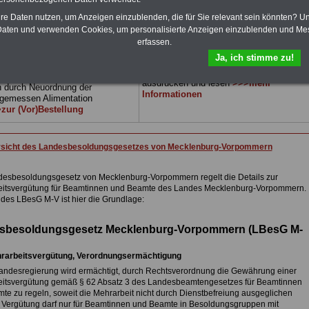
äfte) von Mecklenburg-
Vorpommern
geeignet: die Bücher
mern).
.
Das
BEHÖRDEN-
behandeln Beamtenrecht, Besoldung,
hre Daten nutzen, um Anzeigen einzublenden, die für Sie relevant sein könnten? U
> kann hier bestellt werden
Beihilferecht, Beamtenver-sorgungsrecht,
aten und verwenden Cookies, um personalisierte Anzeigen einzublenden und Me
Rund ums Geld, Nebentätigkeitsrecht,
G Neue Broschüre zum
erfassen.
Frauen im öffentl. Dienst. und
ellen:
Berufseinstieg im öffentlichen Dienst.
Ja, ich stimme zu!
se fünfstellige Nachzahlungen für
Man kann die eBooks herunterladen,
nnen & Beamte in Bund und
ausdrucken und lesen
>>>mehr
 durch Neuordnung der
Informationen
gemessen Alimentation
zur (Vor)Bestellung
rsicht des Landesbesoldungsgesetzes von Mecklenburg-Vorpommern
esbesoldungsgesetz von Mecklenburg-Vorpommern regelt die Details zur
itsvergütung für Beamtinnen und Beamte des Landes Mecklenburg-Vorpommern.
 des LBesG M-V ist hier die Grundlage:
sbesoldungsgesetz Mecklenburg-Vorpommern (LBesG M-
rarbeitsvergütung, Verordnungsermächtigung
Landesregierung wird ermächtigt, durch Rechtsverordnung die Gewährung einer
itsvergütung gemäß § 62 Absatz 3 des Landesbeamtengesetzes für Beamtinnen
te zu regeln, soweit die Mehrarbeit nicht durch Dienstbefreiung ausgeglichen
e Vergütung darf nur für Beamtinnen und Beamte in Besoldungsgruppen mit