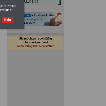
nsere Partner
sswerte zu
Nein
Sie möchten regelmäßig
informiert werden?
Anmeldung zum Newsletter