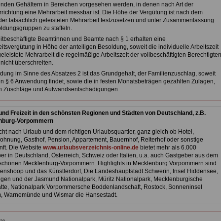
enden Gehältern in Bereichen vorgesehen werden, in denen nach Art der
rrichtung eine Mehrarbeit messbar ist. Die Höhe der Vergütung ist nach dem
er tatsächlich geleisteten Mehrarbeit festzusetzen und unter Zusammenfassung
ldungsgruppen zu staffeln.
zeitbeschäftigte Beamtinnen und Beamte nach § 1 erhalten eine
tsvergütung in Höhe der anteiligen Besoldung, soweit die individuelle Arbeitszeit
eleistete Mehrarbeit die regelmäßige Arbeitszeit der vollbeschäftigten Berechtigte
nicht überschreiten.
ldung im Sinne des Absatzes 2 ist das Grundgehalt, der Familienzuschlag, soweit
en § 6 Anwendung findet, sowie die in festen Monatsbeträgen gezahlten Zulagen,
n Zuschläge und Aufwandsentschädigungen.
und Freizeit in den schönsten Regionen und Städten von Deutschland, z.B.
nburg-Vorpommern
ht nach Urlaub und dem richtigen Urlaubsquartier, ganz gleich ob Hotel,
ohnung, Gasthof, Pension, Appartement, Bauernhof, Reiterhof oder sonstige
nft. Die Website
www.urlaubsverzeichnis-online.de
bietet mehr als 6.000
er in Deutschland, Österreich, Schweiz oder Italien, u.a. auch Gastgeber aus dem
chönen Mecklenburg-Vorpommern. Highlights in Mecklenburg Vorpommern sind
hrenshoop und das Künstlerdorf, Die Landeshauptstadt Schwerin, Insel Hiddensee,
ügen und der Jasmund Nationalpark, Müritz Nationalpark, Mecklenburgische
tte, Nationalpark Vorpommersche Boddenlandschaft, Rostock, Sonneninsel
 Warnemünde und Wismar die Hansestadt.