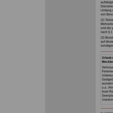
aufsteig
Dienstve
Umfang d
von Beso
(2) Teil
Mehrarbei
und die g
nach § 1 
(3) Beso
auf dies
sonstige
Urlaub 
Meckle
Sehnsuc
Ferienw
Unterku
Gastgeb
wunders
u.a.: A
Insel R
Seenpla
Usedom,