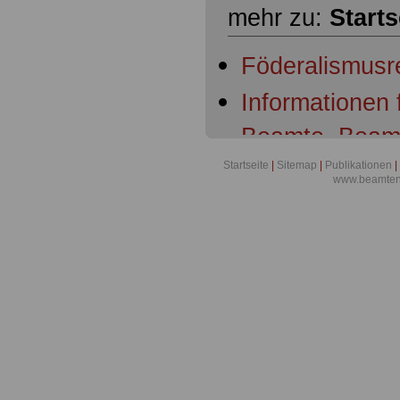
mehr zu:
Starts
Föderalismusr
Informationen
Beamte, Beam
Beamtenanwär
Startseite
|
Sitemap
|
Publikationen
|
www.beamten-
Ruhestandsbe
Ruhestandsbe