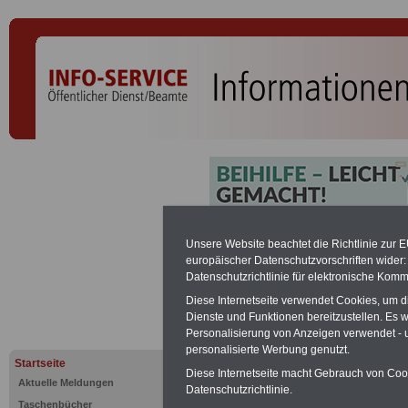
Kriminalko
Unsere Website beachtet die Richtlinie zur 
europäischer Datenschutzvorschriften wide
Datenschutzrichtlinie für elektronische Komm
PDF-SERVICE:
Zehn OnlineBücher &
Diese Internetseite verwendet Cookies, um 
Beamte zum Komplettpreis von 15 Eu
Dienste und Funktionen bereitzustellen. Es
geeignet.
Sie können Sie zehn Tasc
Personalisierung von Anzeigen verwendet - un
und ausdrucken:
Wissenswertes z
personalisierte Werbung genutzt.
Beihilfe sowie
Nebentätigkeitsrecht
Startseite
öffentlichen Dienst
>>>mehr Inform
Diese Internetseite macht Gebrauch von Cooki
Aktuelle Meldungen
Datenschutzrichtlinie.
ACHTUNG Nachzahlung für alle Be
Taschenbücher
amtsangemessener Alimentation