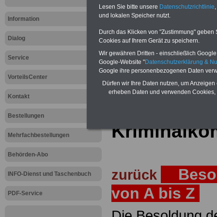
Lesen Sie bitte unsere
Datenschutzrichtlinie
,
Teilweise 5-stellige Nachzahlungen
und lokalen Speicher nutzt.
Post, Telekom und Postbank) sowwie
Information
amtsangemessen Alimentation
Durch das Klicken von "Zustimmung" geben Sie
Dialog
Hier die Sterbe
Cookies auf Ihrem Gerät zu speichern.
Wir gewähren Dritten - einschließlich Google -
Service
abschließen!
Google-Website "
Datenschutzerklärung & N
Google ihre personenbezogenen Daten verw
VorteilsCenter
Dürfen wir Ihre Daten nutzen, um Anzeigen 
erheben Daten und verwenden Cookies, 
Kontakt
Zur Startseite
Bestellungen
Kriminalko
Mehrfachbestellungen
Behörden-Abo
Besol
zurück
INFO-Dienst und Taschenbuch
von A bis Z
PDF-Service
Die Besoldung de