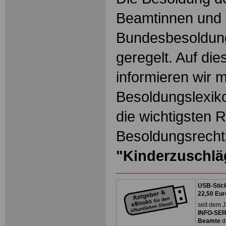
Beamtinnen und 
Bundesbesoldun
geregelt. Auf die
informieren wir 
Besoldungslexiko
die wichtigsten 
Besoldungsrechts
"Kinderzuschlä
USB-Stick
22,50 Eur
seit dem J
INFO-SERV
Beamte
d