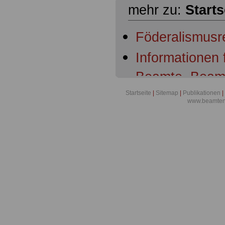
mehr zu:
Starts
Föderalismusr
Informationen
Beamte, Beam
Beamtenanwär
Startseite
|
Sitemap
|
Publikationen
|
www.beamten-
Ruhestandsbe
Ruhestandsbe