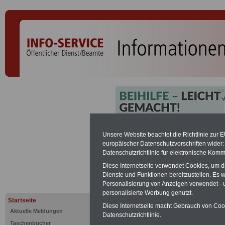
Kinderzusc
Unsere Website beachtet die Richtlinie zur 
europäischer Datenschutzvorschriften wide
Datenschutzrichtlinie für elektronische Komm
PDF-SERVICE:
Zehn OnlineBücher &
Diese Internetseite verwendet Cookies, um 
Beamte zum Komplettpreis von 15 Eu
Dienste und Funktionen bereitzustellen. Es
geeignet.
Sie können Sie zehn Tasc
Personalisierung von Anzeigen verwendet - un
und ausdrucken:
Wissenswertes z
personalisierte Werbung genutzt.
Beihilfe sowie
Nebentätigkeitsrecht
Startseite
öffentlichen Dienst
>>>mehr Inform
Diese Internetseite macht Gebrauch von Cooki
Aktuelle Meldungen
Datenschutzrichtlinie.
ACHTUNG Nachzahlung für alle Be
Taschenbücher
amtsangemessener Alimentation