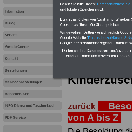
Lesen Sie bitte unsere
Datenschutzrichtlinie
,
Teilweise 5-stellige Nachzahlungen
und lokalen Speicher nutzt.
Post, Telekom und Postbank) sowwie
Information
amtsangemessen Alimentation
Durch das Klicken von "Zustimmung" geben Sie
Dialog
Hier die Sterbe
Cookies auf Ihrem Gerät zu speichern.
Wir gewähren Dritten - einschließlich Google -
Service
abschließen!
Google-Website "
Datenschutzerklärung & N
Google ihre personenbezogenen Daten verw
VorteilsCenter
Dürfen wir Ihre Daten nutzen, um Anzeigen 
erheben Daten und verwenden Cookies, 
Kontakt
Zur Startseite
Bestellungen
Kinderzusc
Mehrfachbestellungen
Behörden-Abo
Besol
zurück
INFO-Dienst und Taschenbuch
von A bis Z
PDF-Service
Die Besoldung de