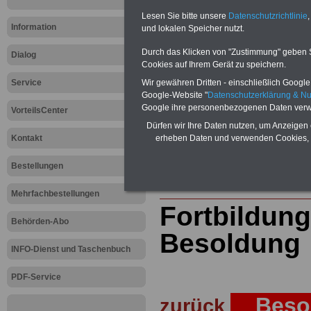
öffentlichen Dienst
>>>mehr Inform
ACHTUNG Nachzahlung für alle Be
Lesen Sie bitte unsere
Datenschutzrichtlinie
,
amtsangemessener Alimentation
Information
und lokalen Speicher nutzt.
Teilweise 5-stellige Nachzahlungen
Durch das Klicken von "Zustimmung" geben Sie
Post, Telekom und Postbank) sowwie
Dialog
amtsangemessen Alimentation
Cookies auf Ihrem Gerät zu speichern.
Wir gewähren Dritten - einschließlich Google -
Service
Hier die Sterbe
Google-Website "
Datenschutzerklärung & N
Google ihre personenbezogenen Daten verw
VorteilsCenter
abschließen!
Dürfen wir Ihre Daten nutzen, um Anzeigen 
erheben Daten und verwenden Cookies, 
Kontakt
Bestellungen
Zur Startseite
Mehrfachbestellungen
Fortbildun
Behörden-Abo
Besoldung
INFO-Dienst und Taschenbuch
PDF-Service
Besol
zurück