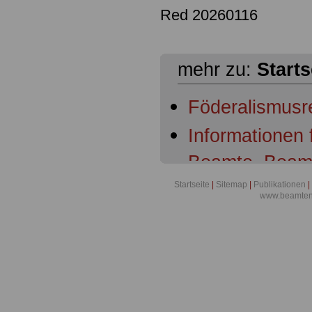
Red 20260116
mehr zu:
Starts
Föderalismusr
Informationen
Beamte, Beam
Beamtenanwär
Startseite
|
Sitemap
|
Publikationen
|
www.beamten-
Ruhestandsbe
Ruhestandsbe