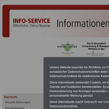
Fortbildun
Unsere Website beachtet die Richtlinie zur 
europäischer Datenschutzvorschriften wide
Besoldung
Datenschutzrichtlinie für elektronische Komm
Diese Internetseite verwendet Cookies, um 
Dienste und Funktionen bereitzustellen. Es
PDF-SERVICE:
Zehn OnlineBücher &
Personalisierung von Anzeigen verwendet - un
Beamte zum Komplettpreis von 15 Eu
personalisierte Werbung genutzt.
Startseite
geeignet.
Sie können Sie zehn Tasc
und ausdrucken:
Wissenswertes z
Diese Internetseite macht Gebrauch von Cooki
Aktuelle Meldungen
Beihilfe sowie
Nebentätigkeitsrecht
Datenschutzrichtlinie.
Taschenbücher