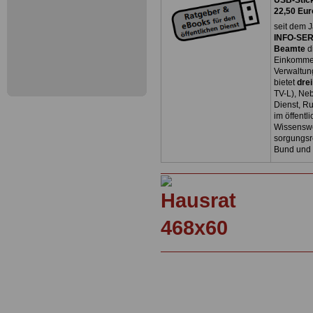
USB-Stick
22,50 Eur
seit dem J
INFO-SERV
Beamte
d
Einkommen
Verwaltun
bietet
dre
TV-L), Neb
Dienst, R
im öffentl
Wissenswe
sorgungsr
Bund und