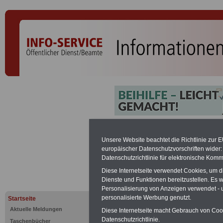
Einkommen
Unsere Website beachtet die Richtlinie zur 
europäischer Datenschutzvorschriften wide
öffentliche
Datenschutzrichtlinie für elektronische Komm
Diese Internetseite verwendet Cookies, um 
Dienste und Funktionen bereitzustellen. Es
PDF-SERVICE:
Zehn OnlineBücher &
Personalisierung von Anzeigen verwendet - un
Beamte zum Komplettpreis von 15 Eu
personalisierte Werbung genutzt.
Startseite
geeignet.
Sie können Sie zehn Tasc
und ausdrucken:
Wissenswertes z
Aktuelle Meldungen
Diese Internetseite macht Gebrauch von Cooki
Beihilfe sowie
Nebentätigkeitsrecht
Datenschutzrichtlinie.
Taschenbücher