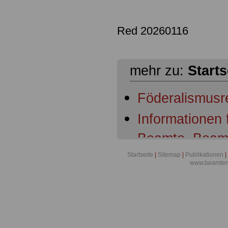
Red 20260116
mehr zu:
Starts
Föderalismusr
Informationen
Beamte, Beam
Beamtenanwär
Startseite
|
Sitemap
|
Publikationen
|
www.beamten-
Ruhestandsbe
Ruhestandsbe