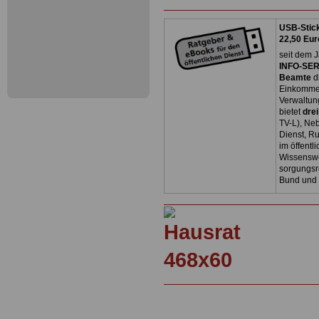
USB-Stick
22,50 Eur
seit dem J
INFO-SERV
Beamte
d
Einkommen
Verwaltun
bietet
dre
TV-L), Neb
Dienst, R
im öffentl
Wissenswe
sorgungsr
Bund und