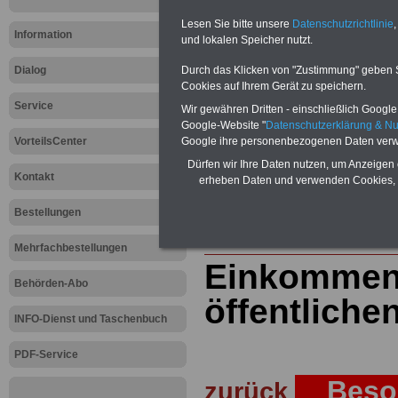
öffentlichen Dienst
>>>mehr Inform
ACHTUNG Nachzahlung für alle Be
Lesen Sie bitte unsere
Datenschutzrichtlinie
,
amtsangemessener Alimentation
Information
und lokalen Speicher nutzt.
Teilweise 5-stellige Nachzahlungen
Post, Telekom und Postbank) sowwie
Dialog
Durch das Klicken von "Zustimmung" geben Sie
amtsangemessen Alimentation
Cookies auf Ihrem Gerät zu speichern.
Service
Hier die Sterbe
Wir gewähren Dritten - einschließlich Google -
Google-Website "
Datenschutzerklärung & N
VorteilsCenter
Google ihre personenbezogenen Daten verw
abschließen!
Dürfen wir Ihre Daten nutzen, um Anzeigen 
Kontakt
erheben Daten und verwenden Cookies, 
Bestellungen
Zur Startseite
Mehrfachbestellungen
Einkommen
Behörden-Abo
öffentliche
INFO-Dienst und Taschenbuch
PDF-Service
Besol
zurück