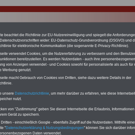
e beachtet die Richtlinie zur EU-Nutzereinwilligung und spiegelt die Anforderung
 Datenschutzvorschriften wider: EU-Datenschutz-Grundverordnung (DSGVO) und d
chtlinie für elektronische Kommunikation (die sogenannte E-Privacy-Richtlinie).
tseite verwendet Cookies, um die Nutzererfahrung zu verbessern und den Benutze
unktionen bereitzustellen. Es werden Nutzerdaten - auch ihre personenbezogenen
ung von Anzeigen verwendet - und Cookies sowohl für personalisierte als auch für 
te Werbung genutzt.
tseite macht Gebrauch von Cookies von Dritten, siehe dazu weitere Details in der
tgrad Besoldung
htlinie.
ERVICE:
Zehn OnlineBücher & eBooks für den Öffentlichen Dienst oder
te unsere
Datenschutzrichtlinie
, um mehr darüber zu erfahren, wie diese Internetse
zum Komplettpreis von 15 Euro im Jahr -
auch für Landesbeamte
peicher nutzt.
et.
Sie können Sie zehn Taschenbücher und eBooks herunterladen, lesen
sdrucken:
Wissenswertes zum Beamtenrecht
, Besoldung, Versorgung,
cken von "Zustimmung" geben Sie dieser Internetseite die Erlaubnis, Informationen
e sowie
Nebentätigkeitsrecht
, Tarifrecht, Berufseinstieg und Frauen im
hrem Gerät zu speichern.
ichen Dienst
>>>mehr Informationen
ritten - einschließlich Google - ebenfalls Zugriff auf die Nutzerdaten. Mithilfe eine
G Nachzahlung für alle Beamtinnen und Beamten des Bundes wegen
te "
Datenschutzerklärung & Nutzungsbedingungen
" können Sie sich darüber infor
gemessener Alimentation
personenbezogenen Daten verwendet.
se 5-stellige Nachzahlungen für Beamtinnen & Beamte im Bund (mit Bahn,