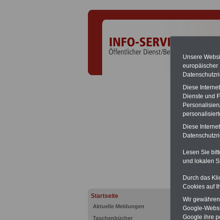
Unsere Websit
europäischer
Datenschutzri
Diese Interne
Dienste und F
Personalisier
personalisier
Diese Interne
Diens
Datenschutzric
PDF-S
Lesen Sie bit
Beamte 
und lokalen S
geeign
und au
Durch das Kli
Beihilf
Cookies auf I
öffentl
Startseite
Wir gewähren D
ACHTUN
Aktuelle Meldungen
Google-Websi
amtsan
Google ihre 
Taschenbücher
Teilwei