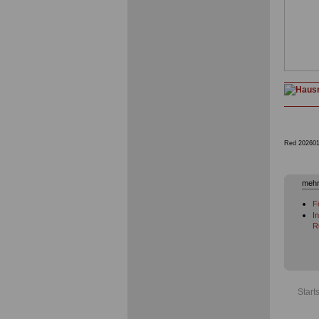
Red 202601
mehr
F
I
R
Start