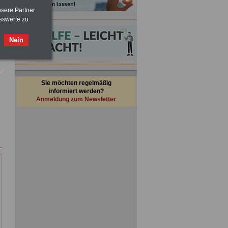
nsere Partner
sswerte zu
Nein
Sie möchten regelmäßig
informiert werden?
Anmeldung zum Newsletter