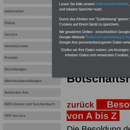
Lesen Sie bitte unsere
Datenschutzrichtlinie
,
Teilweise 5-stellige Nachzahlungen
und lokalen Speicher nutzt.
Post, Telekom und Postbank) sowwie
Information
amtsangemessen Alimentation
Durch das Klicken von "Zustimmung" geben Sie
Dialog
Hier die Sterbe
Cookies auf Ihrem Gerät zu speichern.
Wir gewähren Dritten - einschließlich Google -
Service
abschließen!
Google-Website "
Datenschutzerklärung & N
Google ihre personenbezogenen Daten verw
VorteilsCenter
Dürfen wir Ihre Daten nutzen, um Anzeigen 
erheben Daten und verwenden Cookies, 
Kontakt
Zur Startseite
Bestellungen
Botschaftsr
Mehrfachbestellungen
Behörden-Abo
Besol
zurück
INFO-Dienst und Taschenbuch
von A bis Z
PDF-Service
Die Besoldung de