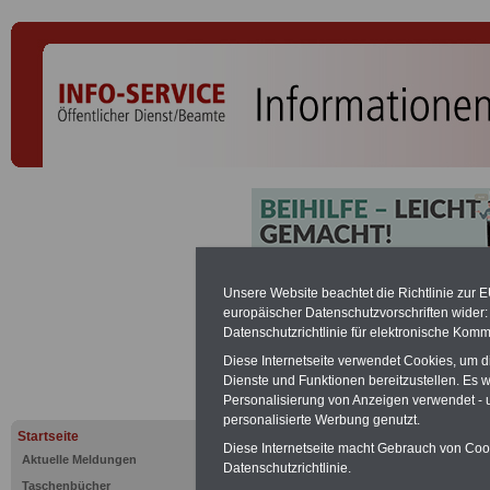
Botschaftsr
Unsere Website beachtet die Richtlinie zur 
europäischer Datenschutzvorschriften wide
Datenschutzrichtlinie für elektronische Komm
PDF-SERVICE:
Zehn OnlineBücher &
Diese Internetseite verwendet Cookies, um 
Beamte zum Komplettpreis von 15 Eu
Dienste und Funktionen bereitzustellen. Es
geeignet.
Sie können Sie zehn Tasc
Personalisierung von Anzeigen verwendet - un
und ausdrucken:
Wissenswertes z
personalisierte Werbung genutzt.
Beihilfe sowie
Nebentätigkeitsrecht
Startseite
öffentlichen Dienst
>>>mehr Inform
Diese Internetseite macht Gebrauch von Cooki
Aktuelle Meldungen
Datenschutzrichtlinie.
ACHTUNG Nachzahlung für alle Be
Taschenbücher
amtsangemessener Alimentation