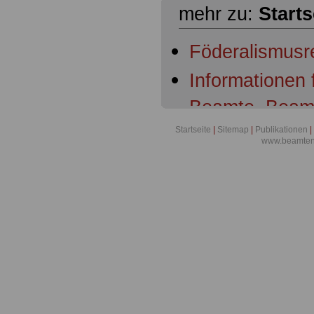
mehr zu:
Starts
Föderalismusr
Informationen
Beamte, Beam
Beamtenanwär
Startseite
|
Sitemap
|
Publikationen
|
www.beamten-
Ruhestandsbe
Ruhestandsbe