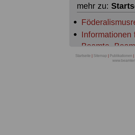
mehr zu:
Starts
Föderalismusr
Informationen
Beamte, Beam
Beamtenanwär
Startseite
|
Sitemap
|
Publikationen
|
www.beamten-
Ruhestandsbe
Ruhestandsbe