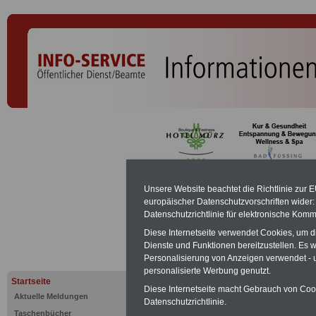
Besoldungs
Unsere Website beachtet die Richtlinie zur 
europäischer Datenschutzvorschriften wide
Datenschutzrichtlinie für elektronische Komm
PDF-SERVICE:
Zehn OnlineBücher &
Diese Internetseite verwendet Cookies, um 
Beamte zum Komplettpreis von 15 Eu
Dienste und Funktionen bereitzustellen. Es
geeignet.
Sie können Sie zehn Tasc
Personalisierung von Anzeigen verwendet - un
und ausdrucken:
Wissenswertes z
personalisierte Werbung genutzt.
Beihilfe sowie
Nebentätigkeitsrecht
Startseite
öffentlichen Dienst
>>>mehr Inform
Diese Internetseite macht Gebrauch von Cooki
Aktuelle Meldungen
Datenschutzrichtlinie.
ACHTUNG Nachzahlung für alle Be
Taschenbücher
amtsangemessener Alimentation