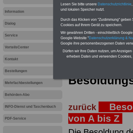
Lesen Sie bitte unsere
Datenschutzrichtlinie
,
Teilweise 5-stellige Nachzahlungen
und lokalen Speicher nutzt.
Post, Telekom und Postbank) sowwie
Information
amtsangemessen Alimentation
Durch das Klicken von "Zustimmung" geben Sie
Dialog
Hier die Sterbe
Cookies auf Ihrem Gerät zu speichern.
Wir gewähren Dritten - einschließlich Google -
Service
abschließen!
Google-Website "
Datenschutzerklärung & N
Google ihre personenbezogenen Daten verw
VorteilsCenter
Dürfen wir Ihre Daten nutzen, um Anzeigen 
erheben Daten und verwenden Cookies, 
Kontakt
Zur Startseite
Bestellungen
Besoldungs
Mehrfachbestellungen
Behörden-Abo
Besol
zurück
INFO-Dienst und Taschenbuch
von A bis Z
PDF-Service
Die Besoldung de