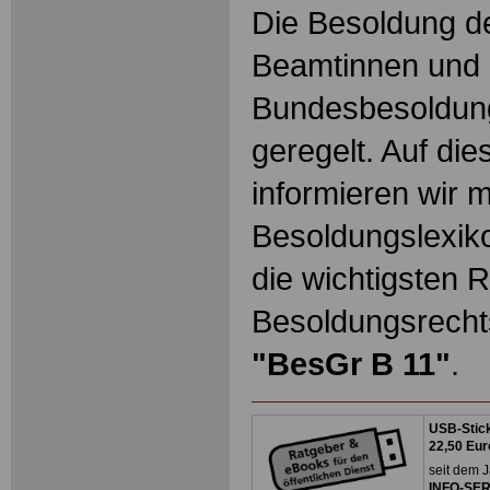
Die Besoldung de
Beamtinnen und 
Bundesbesoldun
geregelt. Auf die
informieren wir 
Besoldungslexiko
die wichtigsten 
Besoldungsrechts
"BesGr B 11"
.
USB-Stick
22,50 Eur
seit dem J
INFO-SERV