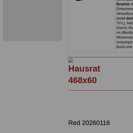
Beamte
d
Einkommen
Verwaltun
bietet
dre
TV-L), Neb
Dienst, R
im öffentl
Wissenswe
sorgungsr
Bund und
Red 20260116