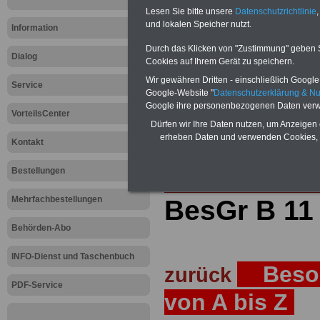
Lesen Sie bitte unsere
Datenschutzrichtlinie
,
Teilweise 5-stellige Nachzahlungen
und lokalen Speicher nutzt.
Post, Telekom und Postbank) sowwie
Information
amtsangemessen Alimentation
Durch das Klicken von "Zustimmung" geben Sie
Dialog
Hier die Sterbe
Cookies auf Ihrem Gerät zu speichern.
Wir gewähren Dritten - einschließlich Google -
Service
abschließen!
Google-Website "
Datenschutzerklärung & N
Google ihre personenbezogenen Daten verw
VorteilsCenter
Dürfen wir Ihre Daten nutzen, um Anzeigen 
erheben Daten und verwenden Cookies, 
Kontakt
Zur Startseite
Bestellungen
Mehrfachbestellungen
BesGr B 11
Behörden-Abo
INFO-Dienst und Taschenbuch
Besol
zurück
PDF-Service
von A bis Z