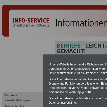
BesGr B 11
Unsere Website beachtet die Richtlinie zur 
europäischer Datenschutzvorschriften wide
Datenschutzrichtlinie für elektronische Komm
PDF-SERVICE:
Zehn OnlineBücher &
Diese Internetseite verwendet Cookies, um 
Beamte zum Komplettpreis von 15 Eu
Dienste und Funktionen bereitzustellen. Es
geeignet.
Sie können Sie zehn Tasc
Personalisierung von Anzeigen verwendet - un
und ausdrucken:
Wissenswertes z
personalisierte Werbung genutzt.
Beihilfe sowie
Nebentätigkeitsrecht
Startseite
öffentlichen Dienst
>>>mehr Inform
Diese Internetseite macht Gebrauch von Cooki
Aktuelle Meldungen
ACHTUNG Nachzahlung für alle Be
Datenschutzrichtlinie.
Taschenbücher
amtsangemessener Alimentation