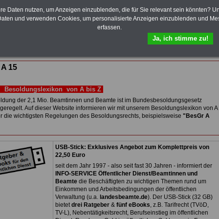
elekom und Postbank) sowwie einigen Ländern durch die Neuordnung der
hre Daten nutzen, um Anzeigen einzublenden, die für Sie relevant sein könnten? U
gemessen Alimentation
>>>zur (Vor)Bestellung
aten und verwenden Cookies, um personalisierte Anzeigen einzublenden und Me
erfassen.
 Sterbegeldverischerung abschließen!
Ja, ich stimme zu!
tseite
 A 15
Besoldungslexikon von A bis Z
ldung der 2,1 Mio. Beamtinnen und Beamte ist im Bundesbesoldungsgesetz
geregelt. Auf dieser Website informieren wir mit unserem Besoldungslexikon von A
er die wichtigsten Regelungen des Besoldungsrechts, beispielsweise
"BesGr A
USB-Stick: Exklusives Angebot zum Komplettpreis von
22,50 Euro
seit dem Jahr 1997 - also seit fast 30 Jahren - informiert der
INFO-SERVICE Öffentlicher Dienst/Beamtinnen und
Beamte
die Beschäftigten zu wichtigen Themen rund um
Einkommen und Arbeitsbedingungen der öffentlichen
Verwaltung (u.a.
landesbeamte.de
). Der USB-Stick (32 GB)
bietet
drei Ratgeber
&
fünf eBooks
, z.B. Tarifrecht (TVöD,
TV-L), Nebentätigkeitsrecht, Berufseinstieg im öffentlichen