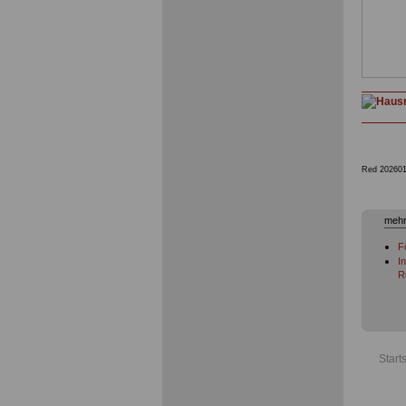
Red 202601
mehr
F
I
R
Start