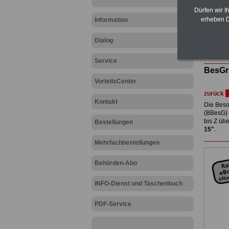
Post, T
Dürfen wir I
amtsan
erheben D
Information
Hier die
Dialog
Zur Star
Service
BesGr
VorteilsCenter
zurück
Kontakt
Die Beso
(BBesG) 
bis Z üb
Bestellungen
15"
.
Mehrfachbestellungen
Behörden-Abo
INFO-Dienst und Taschenbuch
PDF-Service