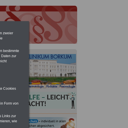
en zweier
ie
rn bestimmte
 Daten zur
nicht
ite Cookies
 in Form von
s Links zur
mieren, wie