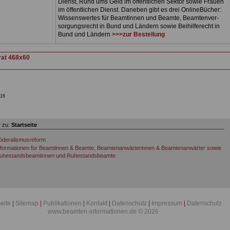
Dienst, Rund ums Geld im öffentlichen Sektor sowie Frauen
im öffentlichen Dienst. Daneben gibt es drei OnlineBücher:
Wissenswertes für Beamtinnen und Beamte, Beamtenver-
sorgungsrecht in Bund und Ländern sowie Beihilferecht in
Bund und Ländern
>>>zur Bestellung
16
 zu:
Startseite
öderalismusreform
nformationen für Beamtinnen & Beamte, Beamtenanwärterinnen & Beamtenanwärter sowie
uhestandsbeamtinnen und Ruhestandsbeamte
seite
|
Sitemap
|
Publikationen
|
Kontakt
|
Datenschutz
|
Impressum
|
Datenschutz
www.beamten-informationen.de © 2026