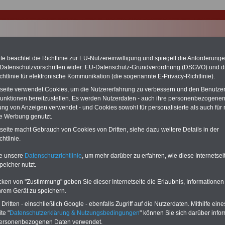
e beachtet die Richtlinie zur EU-Nutzereinwilligung und spiegelt die Anforderung
 Datenschutzvorschriften wider: EU-Datenschutz-Grundverordnung (DSGVO) und d
chtlinie für elektronische Kommunikation (die sogenannte E-Privacy-Richtlinie).
tseite verwendet Cookies, um die Nutzererfahrung zu verbessern und den Benutze
unktionen bereitzustellen. Es werden Nutzerdaten - auch ihre personenbezogenen
ung von Anzeigen verwendet - und Cookies sowohl für personalisierte als auch für 
te Werbung genutzt.
tseite macht Gebrauch von Cookies von Dritten, siehe dazu weitere Details in der
 A 15
htlinie.
ERVICE:
Zehn OnlineBücher & eBooks für den Öffentlichen Dienst oder
te unsere
Datenschutzrichtlinie
, um mehr darüber zu erfahren, wie diese Internetse
zum Komplettpreis von 15 Euro im Jahr -
auch für Landesbeamte
peicher nutzt.
et.
Sie können Sie zehn Taschenbücher und eBooks herunterladen, lesen
sdrucken:
Wissenswertes zum Beamtenrecht
, Besoldung, Versorgung,
cken von "Zustimmung" geben Sie dieser Internetseite die Erlaubnis, Informationen
e sowie
Nebentätigkeitsrecht
, Tarifrecht, Berufseinstieg und Frauen im
hrem Gerät zu speichern.
ichen Dienst
>>>mehr Informationen
ritten - einschließlich Google - ebenfalls Zugriff auf die Nutzerdaten. Mithilfe eine
G Nachzahlung für alle Beamtinnen und Beamten des Bundes wegen
te "
Datenschutzerklärung & Nutzungsbedingungen
" können Sie sich darüber infor
gemessener Alimentation
personenbezogenen Daten verwendet.
se 5-stellige Nachzahlungen für Beamtinnen & Beamte im Bund (mit Bahn,