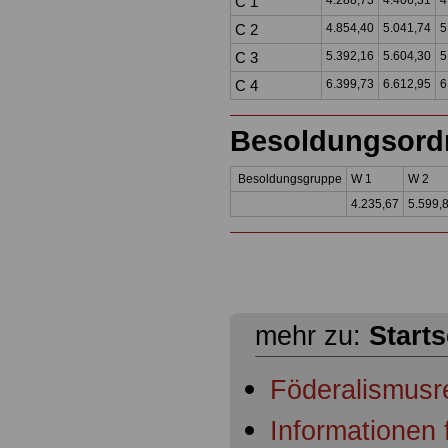
C 1
4.288,73
4.406,31
4
C 2
4.854,40
5.041,74
5
C 3
5.392,16
5.604,30
5
C 4
6.399,73
6.612,95
6
Besoldungsor
Besoldungsgruppe
W 1
W 2
4.235,67
5.599,
mehr zu:
Starts
Föderalismusr
Informationen