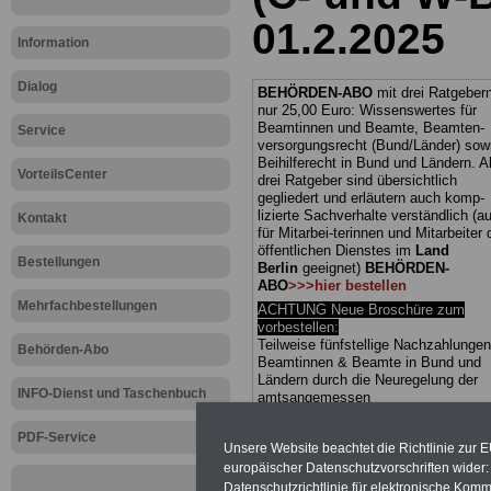
01.2.2025
Information
Dialog
BEHÖRDEN-ABO
mit drei Ratgebern
nur 25,00 Euro: Wissenswertes für
Beamtinnen und Beamte, Beamten-
Service
versorgungsrecht (Bund/Länder) sow
Beihilferecht in Bund und Ländern. Al
VorteilsCenter
drei Ratgeber sind übersichtlich
gegliedert und erläutern auch komp-
lizierte Sachverhalte verständlich (a
Kontakt
für Mitarbei-terinnen und Mitarbeiter
öffentlichen Dienstes im
Land
Bestellungen
Berlin
geeignet)
BEHÖRDEN-
ABO
>>>hier bestellen
Mehrfachbestellungen
ACHTUNG Neue Broschüre zum
vorbestellen:
Teilweise fünfstellige Nachzahlungen
Behörden-Abo
Beamtinnen & Beamte in Bund und
Ländern durch die Neuregelung der
INFO-Dienst und Taschenbuch
amtsangemessen
Alimentation
>>>zur
(Vor)Bestellung
PDF-Service
Unsere Website beachtet die Richtlinie zur 
europäischer Datenschutzvorschriften wide
Datenschutzrichtlinie für elektronische Komm