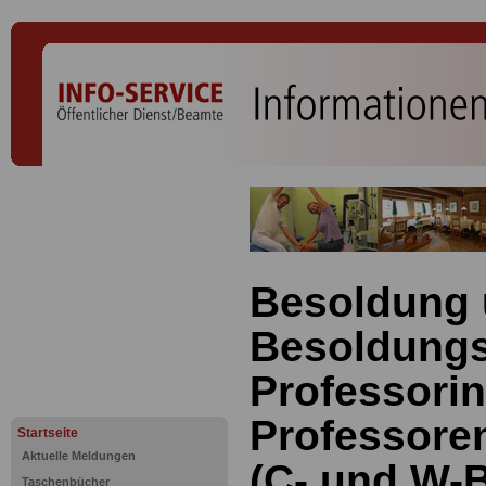
Besoldung
Besoldungs
Professori
Professore
Startseite
Aktuelle Meldungen
(C- und W-
Taschenbücher