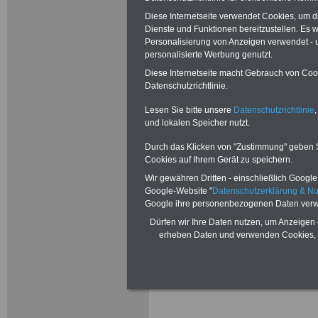
Diese Internetseite verwendet Cookies, um 
Dienste und Funktionen bereitzustellen. Es
Besoldung
Personalisierung von Anzeigen verwendet - un
personalisierte Werbung genutzt.
Besoldungs
Diese Internetseite macht Gebrauch von Cooki
Datenschutzrichtlinie.
Professori
Lesen Sie bitte unsere
Datenschutzrichtlinie
,
Professor
und lokalen Speicher nutzt.
Durch das Klicken von "Zustimmung" geben Sie
Cookies auf Ihrem Gerät zu speichern.
Wir gewähren Dritten - einschließlich Google -
GV: bitte die We
Google-Website "
Datenschutzerklärung & N
Google ihre personenbezogenen Daten verw
C aktualisieren
Dürfen wir Ihre Daten nutzen, um Anzeigen 
erheben Daten und verwenden Cookies, 