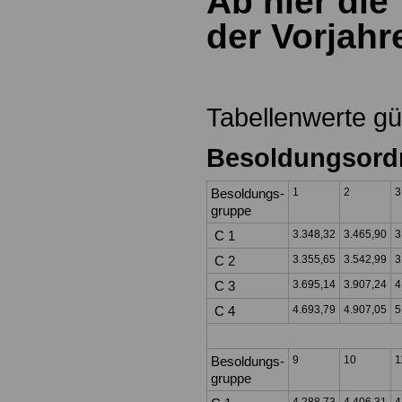
Ab hier die
der Vorjahr
Tabellenwerte gül
Besoldungsord
Besoldungs-
1
2
gruppe
C 1
3.348,32
3.465,90
3
C 2
3.355,65
3.542,99
3
C 3
3.695,14
3.907,24
4
C 4
4.693,79
4.907,05
5
Besoldungs-
9
10
1
gruppe