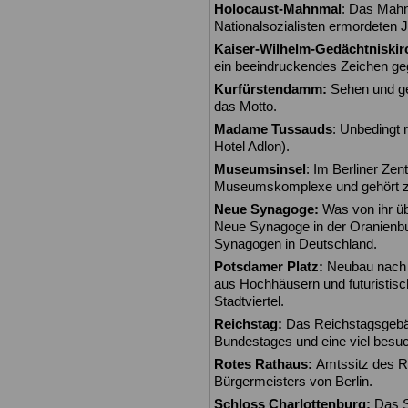
Holocaust-Mahnmal
: Das Mahn
Nationalsozialisten ermordeten 
Kaiser-Wilhelm-Gedächtniskir
ein beeindruckendes Zeichen ge
Kurfürstendamm:
Sehen und g
das Motto.
Madame Tussauds
: Unbedingt 
Hotel Adlon).
Museumsinsel
: Im Berliner Ze
Museumskomplexe und gehört 
Neue Synagoge:
Was von ihr übr
Neue Synagoge in der Oranienbur
Synagogen in Deutschland.
Potsdamer Platz:
Neubau nach 
aus Hochhäusern und futuristisc
Stadtviertel.
Reichstag:
Das Reichstagsgebäu
Bundestages und eine viel besu
Rotes Rathaus:
Amtssitz des R
Bürgermeisters von Berlin.
Schloss Charlottenburg:
Das S