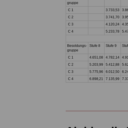
gruppe
C 1
3.733,53
3.8
C 2
3.741,70
3.9
C 3
4.120,24
4.3
C 4
5.233,78
5.4
Besoldungs-
Stufe 8
Stufe 9
Stu
gruppe
C 1
4.651,08
4.782,14
4.9
C 2
5.203,99
5.412,88
5.6
C 3
5.775,96
6.012,50
6.2
C 4
6.898,21
7.135,99
7.3