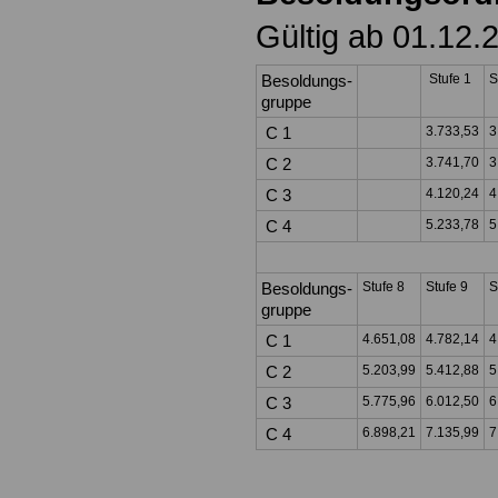
Gültig ab 01.12.
Besoldungs-
Stufe 1
S
gruppe
C 1
3.733,53
3
C 2
3.741,70
3
C 3
4.120,24
4
C 4
5.233,78
5
Besoldungs-
Stufe 8
Stufe 9
S
gruppe
C 1
4.651,08
4.782,14
4
C 2
5.203,99
5.412,88
5
C 3
5.775,96
6.012,50
6
C 4
6.898,21
7.135,99
7