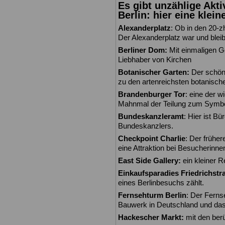
Es gibt unzählige Akti
Berlin: hier eine klei
Alexanderplatz
: Ob in den 20-z
Der Alexanderplatz war und bleibt
Berliner Dom:
Mit einmaligen G
Liebhaber von Kirchen
Botanischer Garten:
Der schöne 
zu den artenreichsten botanisch
Brandenburger Tor
: eine der 
Mahnmal der Teilung zum Symbol
Bundeskanzleramt
: Hier ist B
Bundeskanzlers.
Checkpoint Charlie
: Der früher
eine Attraktion bei Besucherinn
East Side Gallery:
ein kleiner R
Einkaufsparadies Friedrichstr
eines Berlinbesuchs zählt.
Fernsehturm Berlin
: Der Ferns
Bauwerk in Deutschland und das
Hackescher Markt:
mit den ber