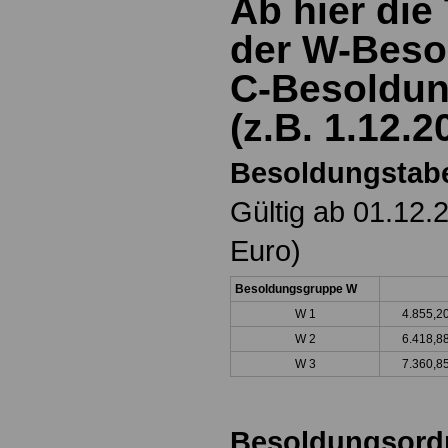
Ab hier die
der W-Beso
C-Besoldun
(z.B. 1.12.2
Besoldungstabe
Gültig ab 01.12.
Euro)
Besoldungsgruppe W
W 1
4.855,
W 2
6.418,8
W 3
7.360,8
Besoldungsord