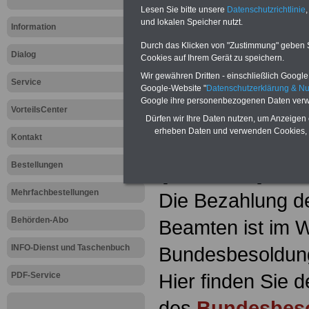
ausdrucken (u.a. Rund ums Geld, Tar
Lesen Sie bitte unsere
Datenschutzrichtlinie
,
Beamtenversorgung, Beihilfe,
und lokalen Speicher nutzt.
Nebentätigkeitsrecht, Frauen im öffe
Information
Dienst, Berufseinstieg im öffentliche
Durch das Klicken von "Zustimmung" geben Sie
Daneben bieten wir Mustervorlagen f
Dialog
Cookies auf Ihrem Gerät zu speichern.
Schriftwechsel mit der Behördenleitu
Nebentätigkeit, Anträgen auf Teilzeit
Wir gewähren Dritten - einschließlich Google -
Service
>>>Jetzt den komfortablen PDF-
Google-Website "
Datenschutzerklärung & N
bestellen
Google ihre personenbezogenen Daten verw
VorteilsCenter
Dürfen wir Ihre Daten nutzen, um Anzeigen 
erheben Daten und verwenden Cookies, 
Bundesbes
Kontakt
(BBesG)
Bestellungen
Mehrfachbestellungen
Die Bezahlung d
Behörden-Abo
Beamten ist im W
INFO-Dienst und Taschenbuch
Bundesbesoldung
Hier finden Sie d
PDF-Service
des
Bundesbes