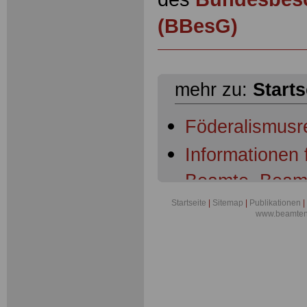
(BBesG)
mehr zu:
Starts
Föderalismusr
Informationen
Beamte, Beam
Beamtenanwär
Startseite
|
Sitemap
|
Publikationen
|
www.beamten-
Ruhestandsbe
Ruhestandsbe