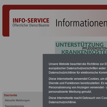
Bundesbes
Unsere Website beachtet die Richtlinie zur 
europäischer Datenschutzvorschriften wide
Datenschutzrichtlinie für elektronische Komm
(BBesG) - Ü
Diese Internetseite verwendet Cookies, um 
Dienste und Funktionen bereitzustellen. Es
Personalisierung von Anzeigen verwendet - un
PDF-SERVICE mit Büchern und e
personalisierte Werbung genutzt.
Zum Komplettpreis von nur 15 Euro 
Startseite
bei einer Laufzeit von 12 Monaten k
Diese Internetseite macht Gebrauch von Cooki
Aktuelle Meldungen
zehn Bücher und eBooks zum Beam
Datenschutzrichtlinie.
bzw. Tarifrecht herunterladen, lesen 
Taschenbücher