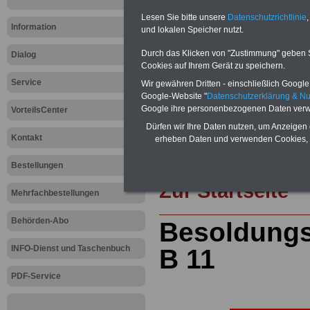
öffentlichen Dienst
>>>mehr Inform
ACHTUNG Nachzahlung für alle Be
Lesen Sie bitte unsere
Datenschutzrichtlinie
,
amtsangemessener Alimentation
Information
und lokalen Speicher nutzt.
Teilweise 5-stellige Nachzahlungen
Post, Telekom und Postbank) sowwie
Durch das Klicken von "Zustimmung" geben Sie
Dialog
amtsangemessen Alimentation
Cookies auf Ihrem Gerät zu speichern.
Service
Wir gewähren Dritten - einschließlich Google -
Hier die Sterbe
Google-Website "
Datenschutzerklärung & N
Google ihre personenbezogenen Daten verw
VorteilsCenter
abschließen!
Dürfen wir Ihre Daten nutzen, um Anzeigen 
Kontakt
erheben Daten und verwenden Cookies, 
Bestellungen
Zur Startseite
Mehrfachbestellungen
Behörden-Abo
Besoldung
INFO-Dienst und Taschenbuch
B 11
PDF-Service