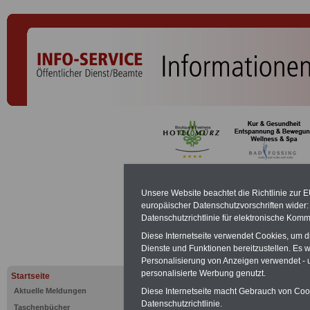
Besoldung
Unsere Website beachtet die Richtlinie zur 
europäischer Datenschutzvorschriften wide
B 11
Datenschutzrichtlinie für elektronische Komm
Diese Internetseite verwendet Cookies, um 
Dienste und Funktionen bereitzustellen. Es
PDF-SERVICE:
Zehn OnlineBücher &
Personalisierung von Anzeigen verwendet - un
Beamte zum Komplettpreis von 15 Eu
personalisierte Werbung genutzt.
Startseite
geeignet.
Sie können Sie zehn Tasc
und ausdrucken:
Wissenswertes z
Aktuelle Meldungen
Diese Internetseite macht Gebrauch von Cooki
Beihilfe sowie
Nebentätigkeitsrecht
Datenschutzrichtlinie.
Taschenbücher