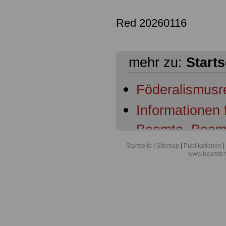
Red 20260116
mehr zu:
Starts
Föderalismusr
Informationen
Beamte, Beam
Beamtenanwär
Startseite
|
Sitemap
|
Publikationen
|
www.beamten-
Ruhestandsbe
Ruhestandsbe