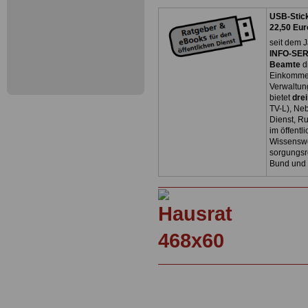
USB-Stick
22,50 Eur
seit dem J
INFO-SERV
Beamte
d
Einkommen
Verwaltun
bietet
dre
TV-L), Neb
Dienst, R
im öffentl
Wissenswe
sorgungsr
Bund und