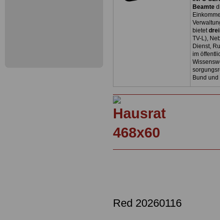
Beamte
d
Einkommen
Verwaltun
bietet
dre
TV-L), Neb
Dienst, R
im öffentl
Wissenswe
sorgungsr
Bund und
Red 20260116