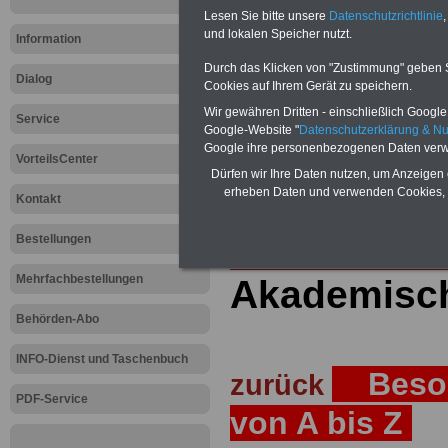
Lesen Sie bitte unsere
Datenschutzrichtlinie
,
Teilweise 5-stellige Nachzahlungen
und lokalen Speicher nutzt.
Post, Telekom und Postbank) sowwie
Information
amtsangemessen Alimentation
Durch das Klicken von "Zustimmung" geben Sie
Dialog
Hier die Sterbe
Cookies auf Ihrem Gerät zu speichern.
Wir gewähren Dritten - einschließlich Google -
Service
abschließen!
Google-Website "
Datenschutzerklärung & N
Google ihre personenbezogenen Daten verw
VorteilsCenter
Dürfen wir Ihre Daten nutzen, um Anzeigen 
erheben Daten und verwenden Cookies, 
Kontakt
Zur Startseite
Bestellungen
Mehrfachbestellungen
Akademisch
Behörden-Abo
INFO-Dienst und Taschenbuch
Besol
zurück
PDF-Service
von A bis Z