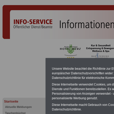
Akademisch
Unsere Website beachtet die Richtlinie zur 
europäischer Datenschutzvorschriften wide
Datenschutzrichtlinie für elektronische Komm
PDF-SERVICE:
Zehn OnlineBücher &
Diese Internetseite verwendet Cookies, um 
Beamte zum Komplettpreis von 15 Eu
Dienste und Funktionen bereitzustellen. Es
geeignet.
Sie können Sie zehn Tasc
Personalisierung von Anzeigen verwendet - un
und ausdrucken:
Wissenswertes z
personalisierte Werbung genutzt.
Beihilfe sowie
Nebentätigkeitsrecht
Startseite
öffentlichen Dienst
>>>mehr Inform
Diese Internetseite macht Gebrauch von Cooki
Aktuelle Meldungen
ACHTUNG Nachzahlung für alle Be
Datenschutzrichtlinie.
Taschenbücher
amtsangemessener Alimentation